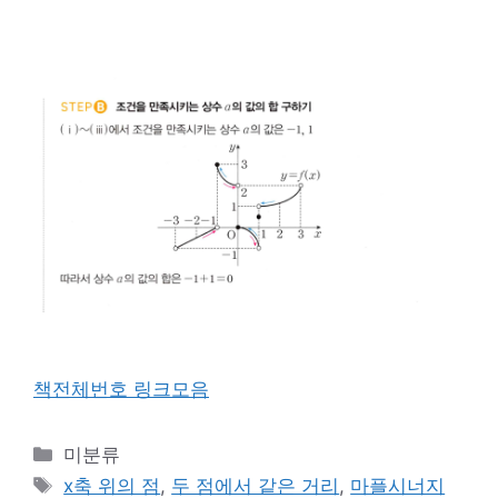
책전체번호 링크모음
카
미분류
테
태
x축 위의 점
,
두 점에서 같은 거리
,
마플시너지