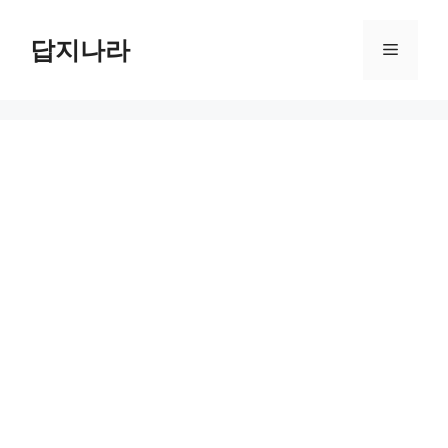
컨
텐
답지나라
메
츠
로
뉴
건
너
뛰
기