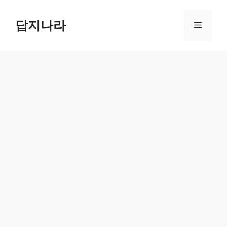
컨
텐
답지나라
메
츠
로
뉴
건
너
뛰
기