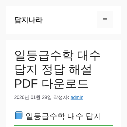
컨
텐
답지나라
메
츠
로
뉴
건
너
일등급수학 대수
뛰
기
답지 정답 해설
PDF 다운로드
2026년 01월 29일
작성자:
admin
일등급수학 대수 답지