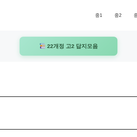
중1
중2
22개정 고2 답지모음