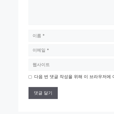
이
름
이
메
일
웹
사
이
다음 번 댓글 작성을 위해 이 브라우저에 
트