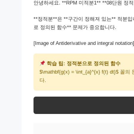
안녕하세요. **RPM 미적분1** **08단원 정
**정적분**은 **구간이 정해져 있는** 적분입니다. *
로 정의된 함수** 문제가 중요합니다.
[Image of Antiderivative and integral notation
학습 팁: 정적분으로 정의된 함수
$\mathbf{g(x) = \int_{a}^{x} f(t) 
다.