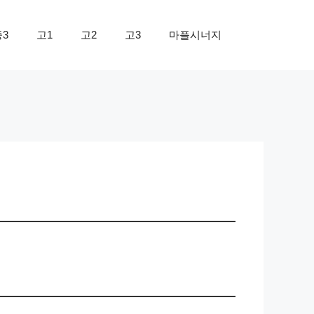
중3
고1
고2
고3
마플시너지