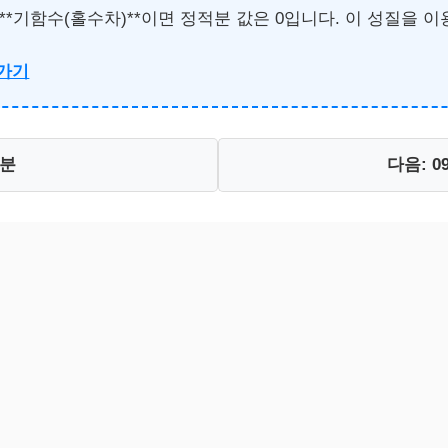
f(x)}$가 **기함수(홀수차)**이면 정적분 값은 0입니다. 이 
러가기
적분
다음: 0