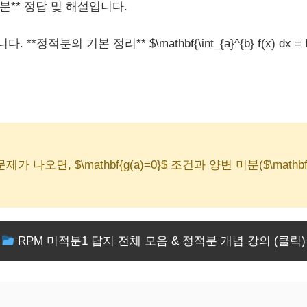
적분** 정답 및 해설입니다.
*정적분의 기본 정리** $\mathbf{\int_{a}^{b} f(x) dx 
]
dt}$ 꼴의 문제가 나오면, $\mathbf{g(a)=0}$ 조건과 양변 미분($\m
RPM 미적분1 답지 전체 모음 & 정적분 개념 강의 (클릭)