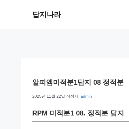
컨
텐
답지나라
츠
로
건
너
뛰
기
알피엠미적분1답지 08 정적분
2025년 11월 22일
작성자:
admin
RPM 미적분1 08. 정적분 답지