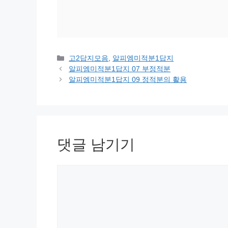
카
고2답지모음
,
알피엠미적분1답지
테
알피엠미적분1답지 07 부정적분
고
알피엠미적분1답지 09 정적분의 활용
리
댓글 남기기
댓
글