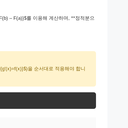
= F(b) – F(a)}$를 이용해 계산하며, **정적분으
athbf{g'(x)=f(x)}$)을 순서대로 적용해야 합니