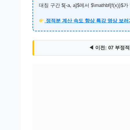
대칭 구간 $[-a, a]$에서 $\mathbf{
정적분 계산 속도 향상 특강 영상 보
◀ 이전: 07 부정