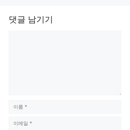
댓글 남기기
댓
글
이
름
이
메