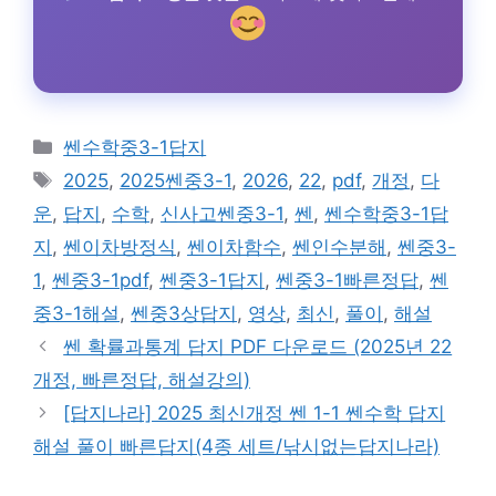
카
쎈수학중3-1답지
테
태
2025
,
2025쎈중3-1
,
2026
,
22
,
pdf
,
개정
,
다
고
그
운
,
답지
,
수학
,
신사고쎈중3-1
,
쎈
,
쎈수학중3-1답
리
지
,
쎈이차방정식
,
쎈이차함수
,
쎈인수분해
,
쎈중3-
1
,
쎈중3-1pdf
,
쎈중3-1답지
,
쎈중3-1빠른정답
,
쎈
중3-1해설
,
쎈중3상답지
,
영상
,
최신
,
풀이
,
해설
쎈 확률과통계 답지 PDF 다운로드 (2025년 22
개정, 빠른정답, 해설강의)
[답지나라] 2025 최신개정 쎈 1-1 쎈수학 답지
해설 풀이 빠른답지(4종 세트/낚시없는답지나라)