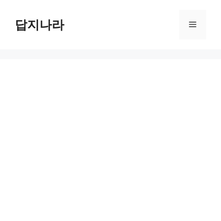
컨
텐
답지나라
메
츠
로
뉴
건
너
뛰
기