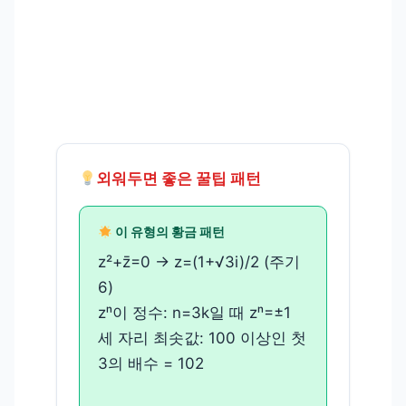
외워두면 좋은 꿀팁 패턴
이 유형의 황금 패턴
z²+z̄=0 → z=(1+√3i)/2 (주기
6)
zⁿ이 정수: n=3k일 때 zⁿ=±1
세 자리 최솟값: 100 이상인 첫
3의 배수 = 102