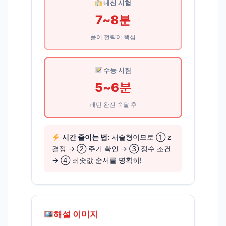
내신 시험
7~8분
풀이 전략이 핵심
수능 시험
5~6분
패턴 완전 숙달 후
시간 줄이는 법:
서술형이므로 ① z
결정 → ② 주기 확인 → ③ 정수 조건
→ ④ 최솟값 순서를 명확히!
해설 이미지