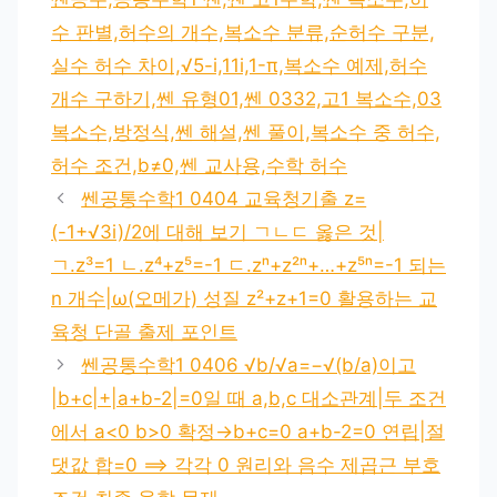
리
수 판별,허수의 개수,복소수 분류,순허수 구분,
실수 허수 차이,√5-i,11i,1-π,복소수 예제,허수
개수 구하기,쎈 유형01,쎈 0332,고1 복소수,03
복소수,방정식,쎈 해설,쎈 풀이,복소수 중 허수,
허수 조건,b≠0,쎈 교사용,수학 허수
쎈공통수학1 0404 교육청기출 z=
(-1+√3i)/2에 대해 보기 ㄱㄴㄷ 옳은 것|
ㄱ.z³=1 ㄴ.z⁴+z⁵=-1 ㄷ.zⁿ+z²ⁿ+…+z⁵ⁿ=-1 되는
n 개수|ω(오메가) 성질 z²+z+1=0 활용하는 교
육청 단골 출제 포인트
쎈공통수학1 0406 √b/√a=−√(b/a)이고
|b+c|+|a+b-2|=0일 때 a,b,c 대소관계|두 조건
에서 a<0 b>0 확정→b+c=0 a+b-2=0 연립|절
댓값 합=0 ⟹ 각각 0 원리와 음수 제곱근 부호