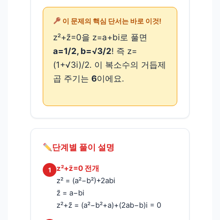
이 문제의 핵심 단서는 바로 이것!
z²+z̄=0을 z=a+bi로 풀면
a=1/2, b=√3/2
! 즉 z=
(1+√3i)/2. 이 복소수의 거듭제
곱 주기는
6
이에요.
단계별 풀이 설명
z²+z̄=0 전개
1
z² = (a²−b²)+2abi
z̄ = a−bi
z²+z̄ = (a²−b²+a)+(2ab−b)i = 0