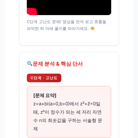
C단계 고난도 문제! 영상을 먼저 보고 흐름을
파악한 뒤 아래 풀이를 따라가세요.
문제 분석 & 핵심 단서
C단계 · 고난도
[문제 요약]
z=a+bi(a>0,b>0)에서 z²+z̄=0일
때, zⁿ이 정수가 되는 세 자리 자연
수 n의 최솟값을 구하는 서술형 문
제