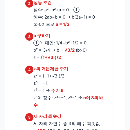
상등 조건
2
실수: a²−b²+a = 0 …①
허수: 2ab−b = 0 → b(2a−1) = 0
b>0이므로
a = 1/2
b 구하기
3
①에 대입: 1/4−b²+1/2 = 0
b² = 3/4 → b =
√3/2
(b>0)
z =
(1+√3i)/2
z의 거듭제곱 주기
4
z² = (−1+√3i)/2
z³ = −1
z⁶ = 1 →
주기 6
zⁿ이 정수: z³=−1, z⁶=1 →
n이 3의 배
수
세 자리 최솟값
5
세 자리 자연수 중 3의 배수 최솟값