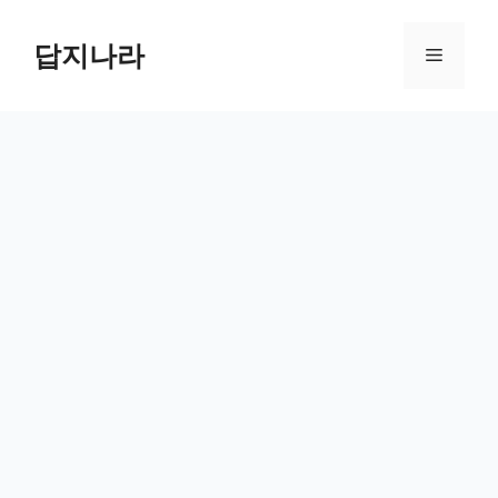
컨
텐
답지나라
메
츠
로
뉴
건
너
뛰
기