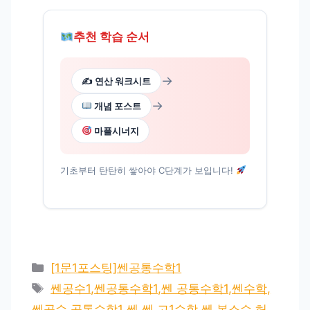
추천 학습 순서
→
✍️ 연산 워크시트
→
개념 포스트
마플시너지
기초부터 탄탄히 쌓아야 C단계가 보입니다!
카
[1문1포스팅]쎈공통수학1
테
태
쎈공수1,쎈공통수학1,쎈 공통수학1,쎈수학,
고
그
쎈공수,공통수학1 쎈,쎈 고1수학,쎈 복소수,허