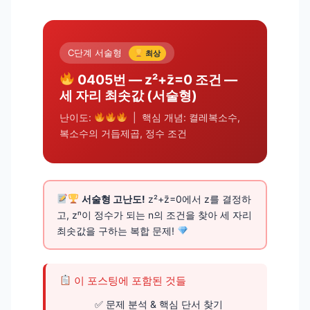
C단계 서술형
최상
0405번 — z²+z̄=0 조건 —
세 자리 최솟값 (서술형)
난이도:
| 핵심 개념: 켤레복소수,
복소수의 거듭제곱, 정수 조건
서술형 고난도!
z²+z̄=0에서 z를 결정하
고, zⁿ이 정수가 되는 n의 조건을 찾아 세 자리
최솟값을 구하는 복합 문제!
이 포스팅에 포함된 것들
문제 분석 & 핵심 단서 찾기