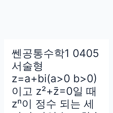
쎈공통수학1 0405
서술형
z=a+bi(a>0 b>0)
이고 z²+z̄=0일 때
zⁿ이 정수 되는 세