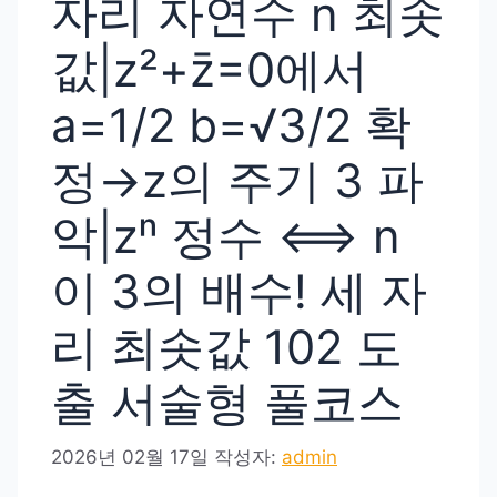
자리 자연수 n 최솟
값|z²+z̄=0에서
a=1/2 b=√3/2 확
정→z의 주기 3 파
악|zⁿ 정수 ⟺ n
이 3의 배수! 세 자
리 최솟값 102 도
출 서술형 풀코스
2026년 02월 17일
작성자:
admin