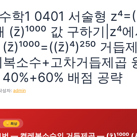
학1 0401 서술형 z⁴=(-1
 (z̄)¹⁰⁰⁰ 값 구하기|z⁴에서
z̄)¹⁰⁰⁰=((z̄)⁴)²⁵⁰ 거
레복소수+고차거듭제곱 
40%+60% 배점 공략
작성자:
admin
형
최상
1번 — 켤레복소수의 거듭제곱 — (z̄)¹⁰⁰⁰ 