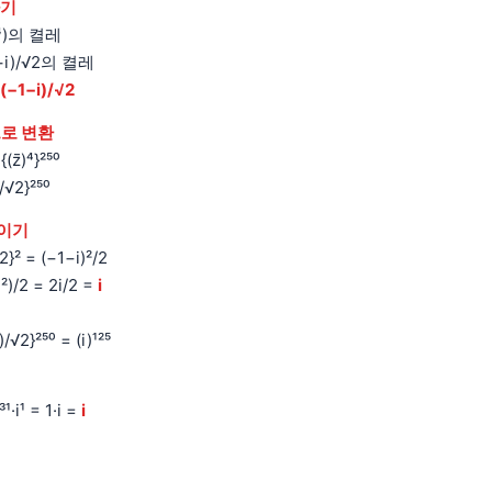
하기
(z⁴)의 켤레
1+i)/√2의 켤레
(−1−i)/√2
⁰으로 변환
{(z̄)⁴}²⁵⁰
/√2}²⁵⁰
줄이기
2}² = (−1−i)²/2
i²)/2 = 2i/2 =
i
/√2}²⁵⁰ = (i)¹²⁵
)³¹·i¹ = 1·i =
i