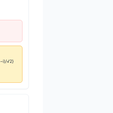
−i)/√2}