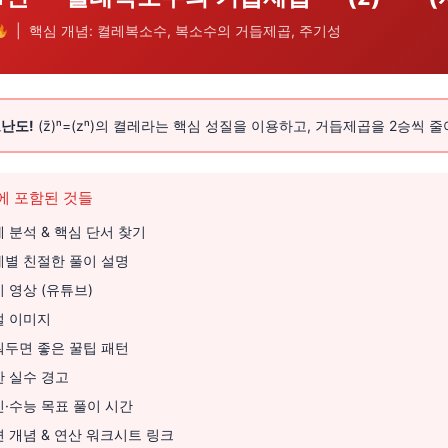
| 핵심 개념: 켤레복소수, 복소수의 거듭제곱, 주기성
난도!
(z̄)ⁿ=(zⁿ)의 켤레라는 핵심 성질을 이용하고, 거듭제곱을 2승씩
에 포함된 것들
 분석 & 핵심 단서 찾기
계별 친절한 풀이 설명
 영상 (유튜브)
설 이미지
워두면 좋은 꿀팁 패턴
 실수 경고
·수능 목표 풀이 시간
 개념 & 연산 워크시트 링크