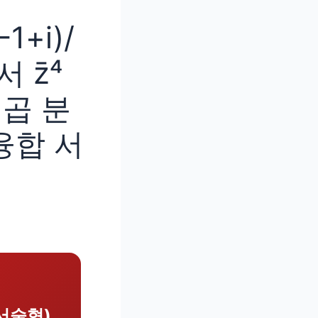
+i)/
 z̄⁴
듭제곱 분
융합 서
(서술형)