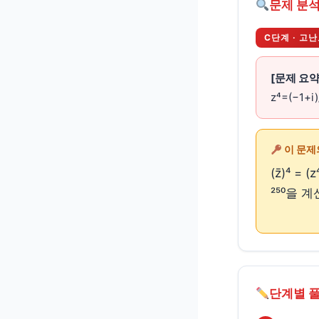
문제 분석
C단계 · 고
[문제 요약
z⁴=(−1+
이 문제
(z̄)⁴ =
²⁵⁰을 
단계별 