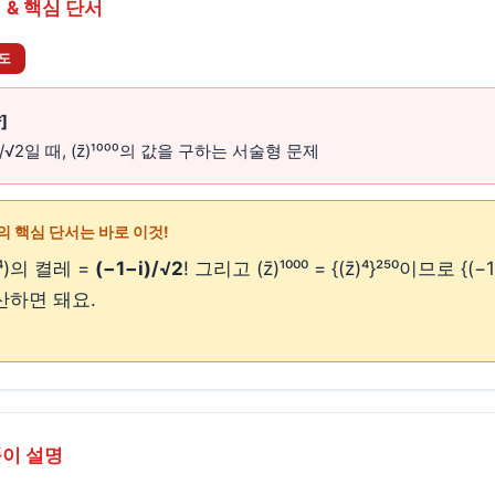
 & 핵심 단서
난도
]
i)/√2일 때, (z̄)¹⁰⁰⁰의 값을 구하는 서술형 문제
의 핵심 단서는 바로 이것!
 (z⁴)의 켤레 =
(−1−i)/√2
! 그리고 (z̄)¹⁰⁰⁰ = {(z̄)⁴}²⁵⁰이므로 {(−1
계산하면 돼요.
풀이 설명