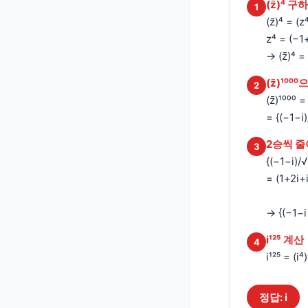
(z̄)⁴ 구
1
(z̄)⁴ = 
z⁴ = (−
→ (z̄)⁴ =
(z̄)¹⁰⁰
2
(z̄)¹⁰⁰⁰ = 
= {(−1−i)
2승씩 
3
{(−1−i)/√
= (1+2i+
→ {(−1−i)
i¹²⁵ 계산
4
i¹²⁵ = (i⁴
정답: i