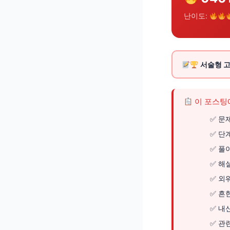
난이도:
서술형 고
이 포스팅
문제
단
풀이
해
외
흔한
내신
관련