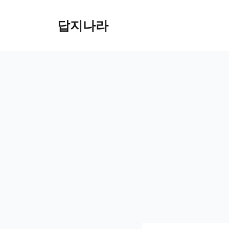
컨
텐
답지나라
츠
로
건
너
뛰
기