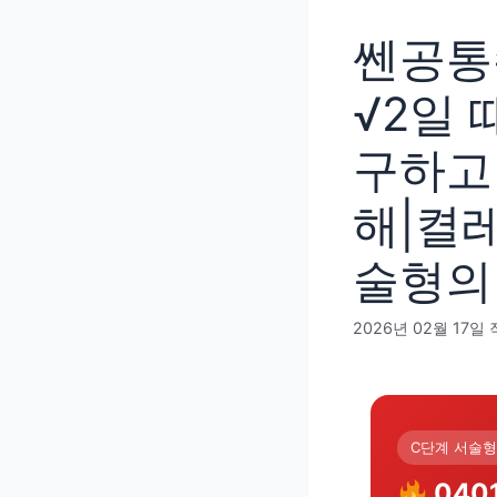
쎈공통수
√2일 때
구하고 (
해|켤
술형의 
2026년 02월 17일
C단계 서술
040