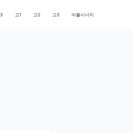
3
고1
고2
고3
마플시너지