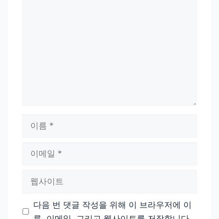
댓
글
이
름
이
메
일
웹
사
이
다음 번 댓글 작성을 위해 이 브라우저에 이
트
름, 이메일, 그리고 웹사이트를 저장합니다.