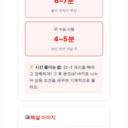
6~7분
풀이 전략이 핵심
수능 시험
4~5분
패턴 완전 숙달 후
시간 줄이는 법:
2z−z̄ 계산을 빠르
고 정확하게! 그 후 분모(a²+b²)로 나누
어 상등 조건을 세우면 기계적으로 풀
려요.
해설 이미지