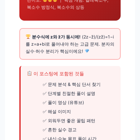
복소수 방정식, 복소수의 상등
분수식에 z와 z̄가 동시에!
(2z−z̄)/(zz̄)=1−i
를 z=a+bi로 풀어내야 하는 고급 문제. 분자의
실수·허수 분리가 핵심이에요!
이 포스팅에 포함된 것들
문제 분석 & 핵심 단서 찾기
단계별 친절한 풀이 설명
풀이 영상 (유튜브)
해설 이미지
외워두면 좋은 꿀팁 패턴
흔한 실수 경고
내신·수능 목표 풀이 시간