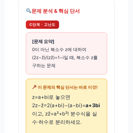
문제 분석 & 핵심 단서
C단계 · 고난도
[문제 요약]
0이 아닌 복소수 z에 대하여
(2z−z̄)/(zz̄)=1−i일 때, 복소수 z를
구하는 문제
이 문제의 핵심 단서는 바로 이것!
z=a+bi로 놓으면
2z−z̄=2(a+bi)−(a−bi)=
a+3bi
이고, zz̄=a²+b²! 분수식을 실
수·허수로 분리하세요.