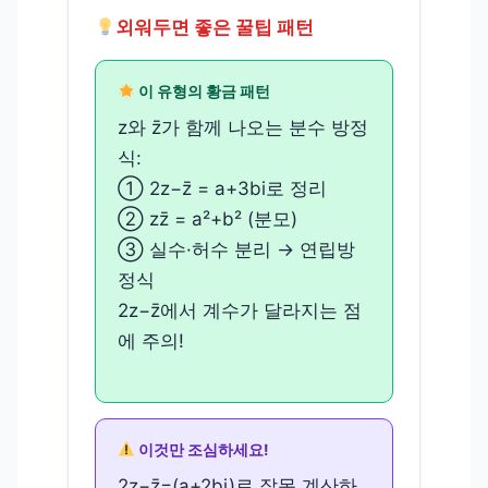
외워두면 좋은 꿀팁 패턴
이 유형의 황금 패턴
z와 z̄가 함께 나오는 분수 방정
식:
① 2z−z̄ = a+3bi로 정리
② zz̄ = a²+b² (분모)
③ 실수·허수 분리 → 연립방
정식
2z−z̄에서 계수가 달라지는 점
에 주의!
이것만 조심하세요!
2z−z̄=(a+2bi)로 잘못 계산하