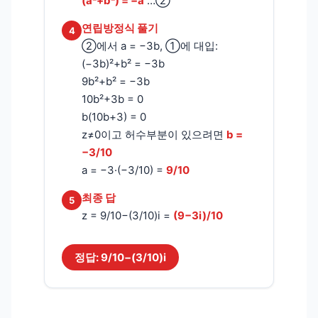
(a²+b²) = −a
…②
연립방정식 풀기
4
②에서 a = −3b, ①에 대입:
(−3b)²+b² = −3b
9b²+b² = −3b
10b²+3b = 0
b(10b+3) = 0
z≠0이고 허수부분이 있으려면
b =
−3/10
a = −3·(−3/10) =
9/10
최종 답
5
z = 9/10−(3/10)i =
(9−3i)/10
정답: 9/10−(3/10)i