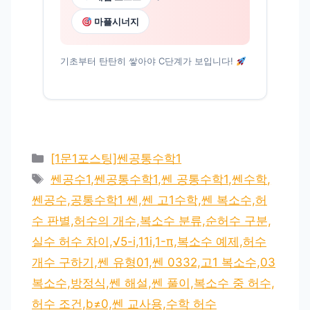
마플시너지
기초부터 탄탄히 쌓아야 C단계가 보입니다!
카
[1문1포스팅]쎈공통수학1
테
태
쎈공수1,쎈공통수학1,쎈 공통수학1,쎈수학,
고
그
쎈공수,공통수학1 쎈,쎈 고1수학,쎈 복소수,허
리
수 판별,허수의 개수,복소수 분류,순허수 구분,
실수 허수 차이,√5-i,11i,1-π,복소수 예제,허수
개수 구하기,쎈 유형01,쎈 0332,고1 복소수,03
복소수,방정식,쎈 해설,쎈 풀이,복소수 중 허수,
허수 조건,b≠0,쎈 교사용,수학 허수