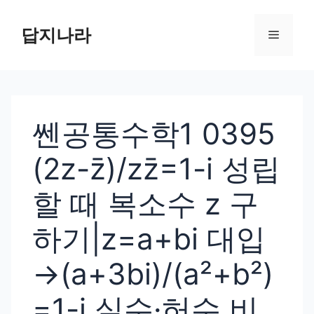
컨
텐
답지나라
메
츠
로
뉴
건
너
쎈공통수학1 0395
뛰
기
(2z-z̄)/zz̄=1-i 성립
할 때 복소수 z 구
하기|z=a+bi 대입
→(a+3bi)/(a²+b²)
=1-i 실수·허수 비