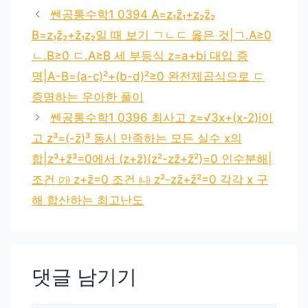
쎈공통수학1 0394 A=z₁z̄₁+z₂z̄₂
B=z₁z̄₂+z̄₁z₂일 때 보기 ㄱㄴㄷ 옳은 것|ㄱ.A≥0
ㄴ.B≥0 ㄷ.A≥B 세 부등식 z=a+bi 대입 증
명|A-B=(a-c)²+(b-d)²≥0 완전제곱식으로 ㄷ
증명하는 우아한 풀이
쎈공통수학1 0396 최사고 z=√3x+(x-2)i이
고 z³=(-z̄)³ 동시 만족하는 모든 실수 x의
합|z³+z̄³=0에서 (z+z̄)(z²-zz̄+z̄²)=0 인수분해|
조건 ㈎ z+z̄=0 조건 ㈏ z²-zz̄+z̄²=0 각각 x 구
해 합산하는 최고난도
댓글 남기기