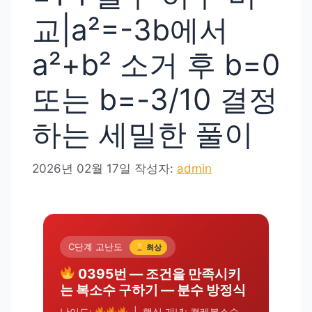
교|a²=-3b에서
a²+b² 소거 후 b=0
또는 b=-3/10 결정
하는 세밀한 풀이
2026년 02월 17일
작성자:
admin
C단계 고난도
최상
0395번 — 조건을 만족시키
는 복소수 구하기 — 분수 방정식
난이도:
| 핵심 개념: 켤레복소수,