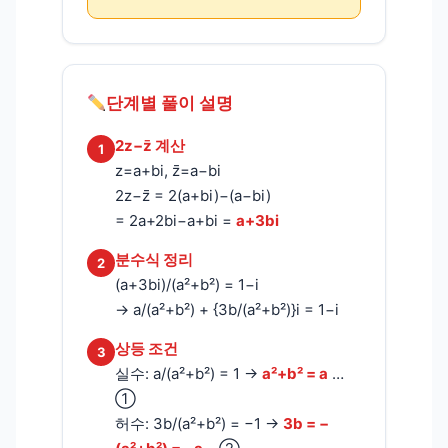
단계별 풀이 설명
2z−z̄ 계산
1
z=a+bi, z̄=a−bi
2z−z̄ = 2(a+bi)−(a−bi)
= 2a+2bi−a+bi =
a+3bi
분수식 정리
2
(a+3bi)/(a²+b²) = 1−i
→ a/(a²+b²) + {3b/(a²+b²)}i = 1−i
상등 조건
3
실수: a/(a²+b²) = 1 →
a²+b² = a
…
①
허수: 3b/(a²+b²) = −1 →
3b = −