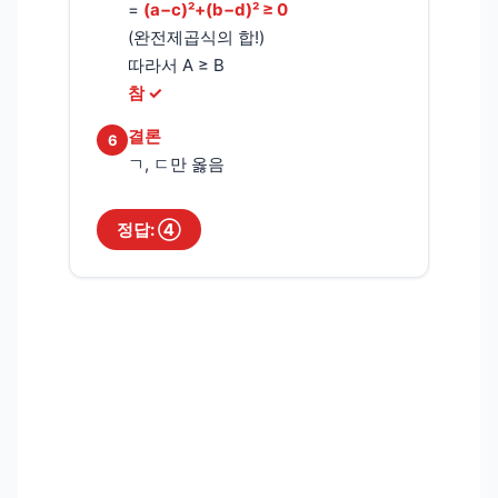
=
(a−c)²+(b−d)² ≥ 0
(완전제곱식의 합!)
따라서 A ≥ B
참 ✓
결론
6
ㄱ, ㄷ만 옳음
정답: ④