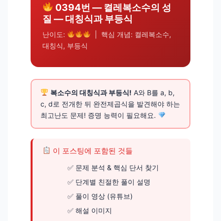
0394번 — 켤레복소수의 성
질 — 대칭식과 부등식
난이도:
| 핵심 개념: 켤레복소수,
대칭식, 부등식
복소수의 대칭식과 부등식!
A와 B를 a, b,
c, d로 전개한 뒤 완전제곱식을 발견해야 하는
최고난도 문제! 증명 능력이 필요해요.
이 포스팅에 포함된 것들
문제 분석 & 핵심 단서 찾기
단계별 친절한 풀이 설명
풀이 영상 (유튜브)
해설 이미지