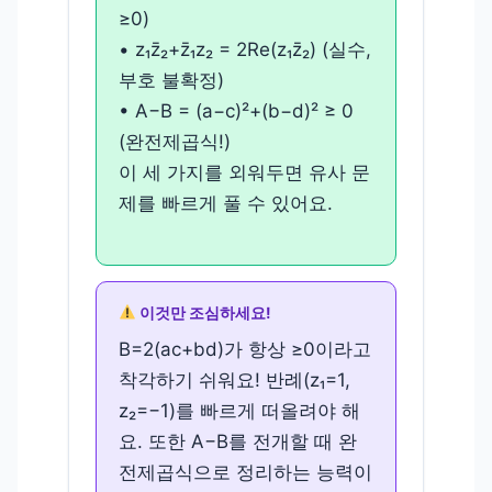
≥0)
• z₁z̄₂+z̄₁z₂ = 2Re(z₁z̄₂) (실수,
부호 불확정)
• A−B = (a−c)²+(b−d)² ≥ 0
(완전제곱식!)
이 세 가지를 외워두면 유사 문
제를 빠르게 풀 수 있어요.
이것만 조심하세요!
B=2(ac+bd)가 항상 ≥0이라고
착각하기 쉬워요! 반례(z₁=1,
z₂=−1)를 빠르게 떠올려야 해
요. 또한 A−B를 전개할 때 완
전제곱식으로 정리하는 능력이