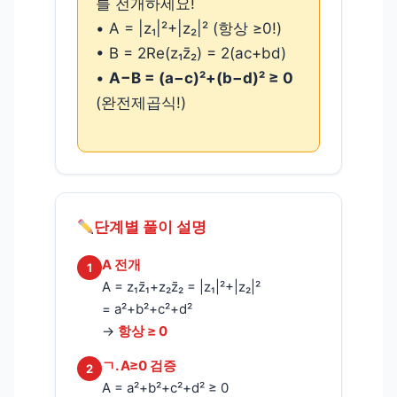
를 전개하세요!
• A = |z₁|²+|z₂|² (항상 ≥0!)
• B = 2Re(z₁z̄₂) = 2(ac+bd)
•
A−B = (a−c)²+(b−d)² ≥ 0
(완전제곱식!)
단계별 풀이 설명
A 전개
1
A = z₁z̄₁+z₂z̄₂ = |z₁|²+|z₂|²
= a²+b²+c²+d²
→
항상 ≥ 0
ㄱ. A≥0 검증
2
A = a²+b²+c²+d² ≥ 0