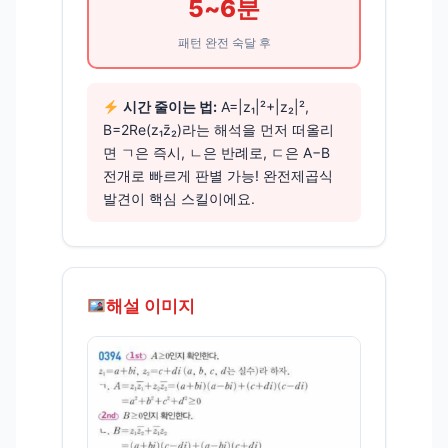
5~6분
패턴 완전 숙달 후
시간 줄이는 법:
A=|z₁|²+|z₂|²,
B=2Re(z₁z̄₂)라는 해석을 먼저 떠올리
면 ㄱ은 즉시, ㄴ은 반례로, ㄷ은 A−B
전개로 빠르게 판별 가능! 완전제곱식
발견이 핵심 스킬이에요.
해설 이미지