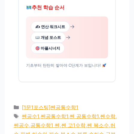
추천 학습 순서
→
✍️ 연산 워크시트
→
개념 포스트
마플시너지
기초부터 탄탄히 쌓아야 C단계가 보입니다!
카
[1문1포스팅]쎈공통수학1
테
태
쎈공수1,쎈공통수학1,쎈 공통수학1,쎈수학,
고
그
쎈공수,공통수학1 쎈,쎈 고1수학,쎈 복소수,허
리