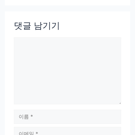
댓글 남기기
댓
글
이
름
이