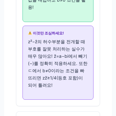
값을 대입하고 b≠0 조건을 활
용!
이것만 조심하세요!
z²−z̄의 허수부분을 전개할 때
부호를 잘못 처리하는 실수가
매우 많아요! z̄=a−bi에서 빼기
(−)를 정확히 적용하세요. 또한
ㄷ에서 b≠0이라는 조건을 빠
뜨리면 zz̄≥1/4(등호 포함)이
되어 틀려요!