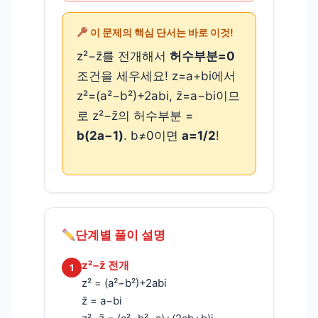
이 문제의 핵심 단서는 바로 이것!
z²−z̄를 전개해서
허수부분=0
조건을 세우세요! z=a+bi에서
z²=(a²−b²)+2abi, z̄=a−bi이므
로 z²−z̄의 허수부분 =
b(2a−1)
. b≠0이면
a=1/2
!
단계별 풀이 설명
z²−z̄ 전개
1
z² = (a²−b²)+2abi
z̄ = a−bi