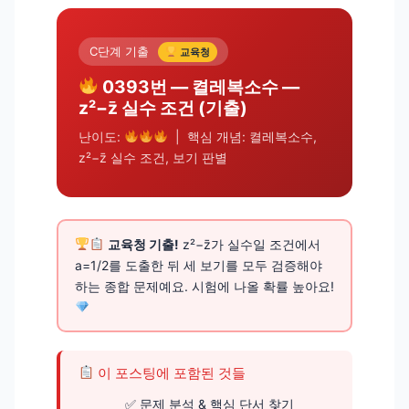
C단계 기출
교육청
0393번 — 켤레복소수 —
z²−z̄ 실수 조건 (기출)
난이도:
| 핵심 개념: 켤레복소수,
z²−z̄ 실수 조건, 보기 판별
교육청 기출!
z²−z̄가 실수일 조건에서
a=1/2를 도출한 뒤 세 보기를 모두 검증해야
하는 종합 문제예요. 시험에 나올 확률 높아요!
이 포스팅에 포함된 것들
문제 분석 & 핵심 단서 찾기