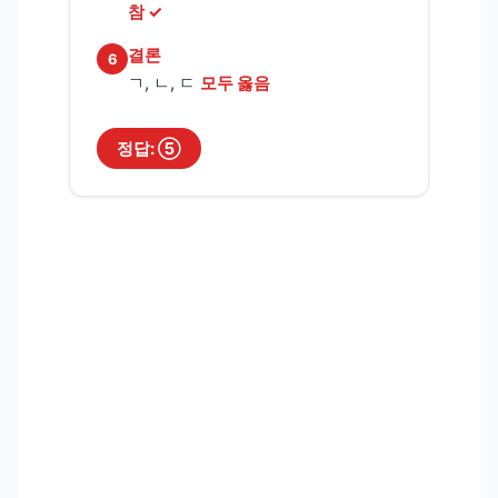
참 ✓
결론
6
ㄱ, ㄴ, ㄷ
모두 옳음
정답: ⑤