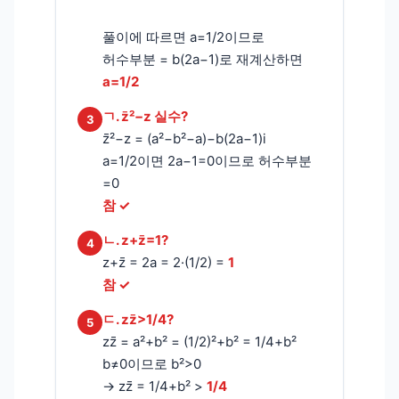
풀이에 따르면 a=1/2이므로
허수부분 = b(2a−1)로 재계산하면
a=1/2
ㄱ. z̄²−z 실수?
3
z̄²−z = (a²−b²−a)−b(2a−1)i
a=1/2이면 2a−1=0이므로 허수부분
=0
참 ✓
ㄴ. z+z̄=1?
4
z+z̄ = 2a = 2·(1/2) =
1
참 ✓
ㄷ. zz̄>1/4?
5
zz̄ = a²+b² = (1/2)²+b² = 1/4+b²
b≠0이므로 b²>0
→ zz̄ = 1/4+b² >
1/4