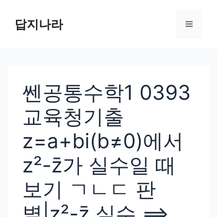
컨
텐
답지나라
메
츠
로
뉴
건
너
쎈공통수학1 0393
뛰
기
교육청기출
z=a+bi(b≠0)에서
z²-z̄가 실수일 때
보기 ㄱㄴㄷ 판
별|z²-z̄ 실수 ⟹