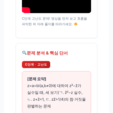
C단계 고난도 문제! 영상을 먼저 보고 흐름을
파악한 뒤 아래 풀이를 따라가세요.
문제 분석 & 핵심 단서
C단계 · 고난도
[문제 요약]
z=a+bi(a,b≠0)에 대하여 z²−z̄가
실수일 때, 세 보기(ㄱ. z̄²−z 실수,
ㄴ. z+z̄=1, ㄷ. zz̄>1/4)의 참·거짓을
판별하는 문제