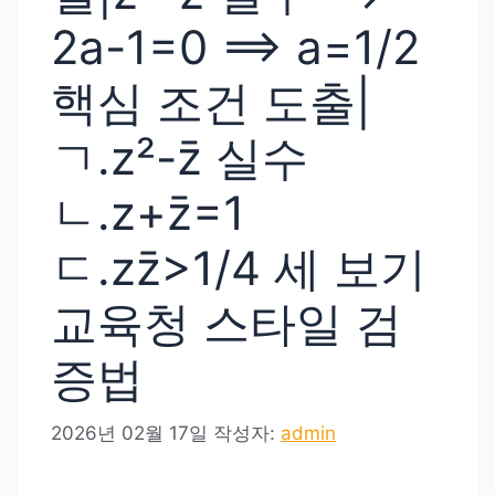
2a-1=0 ⟹ a=1/2
핵심 조건 도출|
ㄱ.z²-z̄ 실수
ㄴ.z+z̄=1
ㄷ.zz̄>1/4 세 보기
교육청 스타일 검
증법
2026년 02월 17일
작성자:
admin