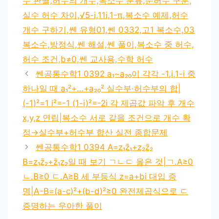
수 판별,허수의 개수,복소수 분류,순허수 구분,
실수 허수 차이,√5-i,11i,1-π,복소수 예제,허수
개수 구하기,쎈 유형01,쎈 0332,고1 복소수,03
복소수,방정식,쎈 해설,쎈 풀이,복소수 중 허수,
허수 조건,b≠0,쎈 교사용,수학 허수
쎈공통수학1 0392 a₁~a₂₀이 각각 -1,i,1-i 중
하나일 때 a₁²+…+a₂₀² 실수부·허수부의 합|
(-1)²=1 i²=-1 (1-i)²=-2i 각 제곱값 파악 후 개수
x,y,z 연립|복소수 서로 같을 조건으로 개수 확
정→실수부+허수부 합산 실전 종합문제
쎈공통수학1 0394 A=z₁z̄₁+z₂z̄₂
B=z₁z̄₂+z̄₁z₂일 때 보기 ㄱㄴㄷ 옳은 것|ㄱ.A≥0
ㄴ.B≥0 ㄷ.A≥B 세 부등식 z=a+bi 대입 증
명|A-B=(a-c)²+(b-d)²≥0 완전제곱식으로 ㄷ
증명하는 우아한 풀이