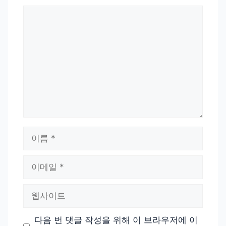
댓
글
이
름
이
메
일
웹
사
이
다음 번 댓글 작성을 위해 이 브라우저에 이