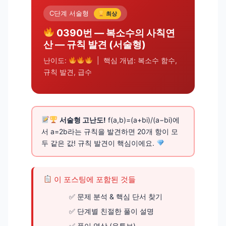
C단계 서술형
최상
0390번 — 복소수의 사칙연
산 — 규칙 발견 (서술형)
난이도:
| 핵심 개념: 복소수 함수,
규칙 발견, 급수
서술형 고난도!
f(a,b)=(a+bi)/(a−bi)에
서 a=2b라는 규칙을 발견하면 20개 항이 모
두 같은 값! 규칙 발견이 핵심이에요.
이 포스팅에 포함된 것들
문제 분석 & 핵심 단서 찾기
단계별 친절한 풀이 설명
풀이 영상 (유튜브)