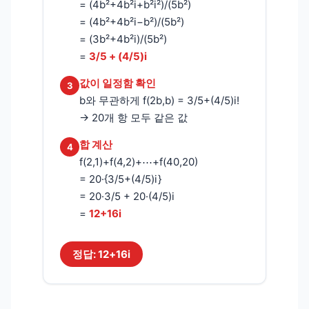
= (4b²+4b²i+b²i²)/(5b²)
= (4b²+4b²i−b²)/(5b²)
= (3b²+4b²i)/(5b²)
=
3/5 + (4/5)i
값이 일정함 확인
3
b와 무관하게 f(2b,b) = 3/5+(4/5)i!
→ 20개 항 모두 같은 값
합 계산
4
f(2,1)+f(4,2)+⋯+f(40,20)
= 20·{3/5+(4/5)i}
= 20·3/5 + 20·(4/5)i
=
12+16i
정답: 12+16i