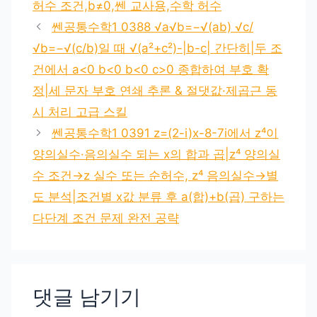
허수 조건,b≠0,쎈 교사용,수학 허수
쎈공통수학1 0388 √a√b=−√(ab) √c/
√b=−√(c/b)일 때 √(a²+c²)-|b-c| 간단히|두 조
건에서 a<0 b<0 b<0 c>0 종합하여 부호 확
정|세 문자 부호 연쇄 추론 & 절댓값·제곱근 동
시 처리 고급 스킬
쎈공통수학1 0391 z=(2-i)x-8-7i에서 z⁴이
양의실수·음의실수 되는 x의 합과 곱|z⁴ 양의실
수 조건→z 실수 또는 순허수, z⁴ 음의실수→별
도 분석|조건별 x값 분류 후 a(합)+b(곱) 구하는
다단계 조건 문제 완전 공략
댓글 남기기