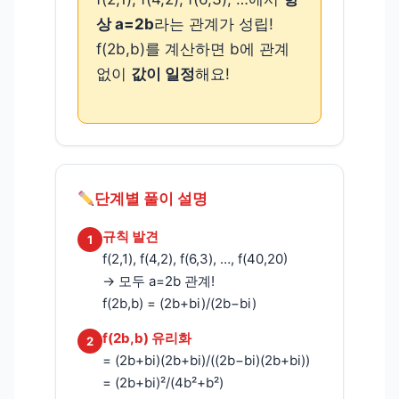
상 a=2b
라는 관계가 성립!
f(2b,b)를 계산하면 b에 관계
없이
값이 일정
해요!
단계별 풀이 설명
규칙 발견
1
f(2,1), f(4,2), f(6,3), …, f(40,20)
→ 모두 a=2b 관계!
f(2b,b) = (2b+bi)/(2b−bi)
f(2b,b) 유리화
2
= (2b+bi)(2b+bi)/((2b−bi)(2b+bi))
= (2b+bi)²/(4b²+b²)