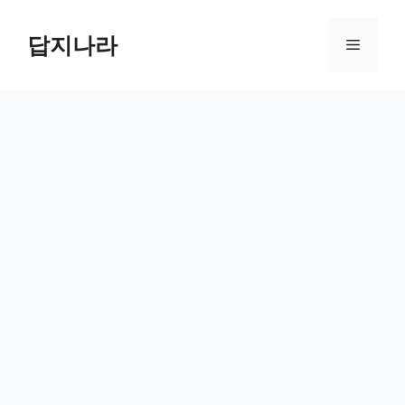
컨
텐
답지나라
메
츠
로
뉴
건
너
뛰
기