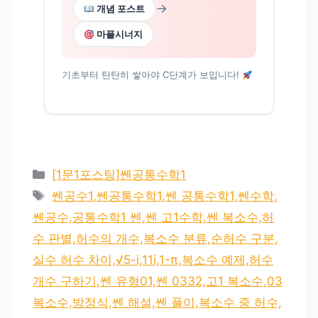
→
개념 포스트
마플시너지
기초부터 탄탄히 쌓아야 C단계가 보입니다!
카
[1문1포스팅]쎈공통수학1
테
태
쎈공수1,쎈공통수학1,쎈 공통수학1,쎈수학,
고
그
쎈공수,공통수학1 쎈,쎈 고1수학,쎈 복소수,허
리
수 판별,허수의 개수,복소수 분류,순허수 구분,
실수 허수 차이,√5-i,11i,1-π,복소수 예제,허수
개수 구하기,쎈 유형01,쎈 0332,고1 복소수,03
복소수,방정식,쎈 해설,쎈 풀이,복소수 중 허수,