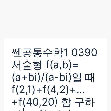
쎈공통수학1 0390
서술형 f(a,b)=
(a+bi)/(a-bi)일 때
f(2,1)+f(4,2)+…
+f(40,20) 합 구하