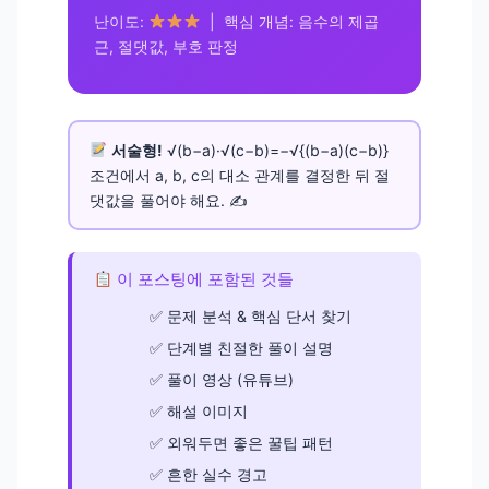
난이도:
| 핵심 개념: 음수의 제곱
근, 절댓값, 부호 판정
서술형!
√(b−a)·√(c−b)=−√{(b−a)(c−b)}
조건에서 a, b, c의 대소 관계를 결정한 뒤 절
댓값을 풀어야 해요. ✍️
이 포스팅에 포함된 것들
문제 분석 & 핵심 단서 찾기
단계별 친절한 풀이 설명
풀이 영상 (유튜브)
해설 이미지
외워두면 좋은 꿀팁 패턴
흔한 실수 경고