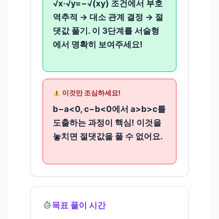
√x·√y=−√(xy) 조건에서 부호
역추적 → 대소 관계 결정 → 절
댓값 풀기. 이 3단계를 서술형
에서 명확히 보여주세요!
이것만 조심하세요!
b−a<0, c−b<0에서 a>b>c를
도출하는 과정이 핵심! 이것을
놓치면 절댓값을 풀 수 없어요.
목표 풀이 시간