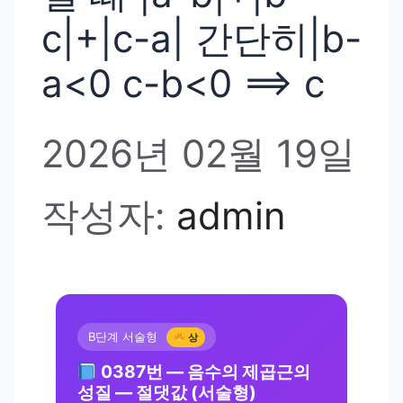
c|+|c-a| 간단히|b-
a<0 c-b<0 ⟹ c
2026년 02월 19일
작성자:
admin
B단계 서술형
상
0387번 — 음수의 제곱근의
성질 — 절댓값 (서술형)