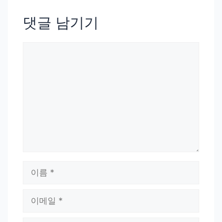
댓글 남기기
댓
글
이
름
이
메