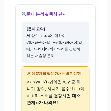
문제 분석 & 핵심 단서
[문제 요약]
세 양수 a, b, c에 대하여
√(b−a)·√(c−b)=−√{(b−a)(c−b)}일
때, |a−b|+|b−c|+|c−a|를 간단히
하는 서술형 문제
이 문제의 핵심 단서는 바로 이것!
√x·√y=−√(xy)이면 x, y 중 하
나가 양수, 하나가 음수! b−a와
c−b의 부호를 결정하면
대소
관계 c
가 나와요!