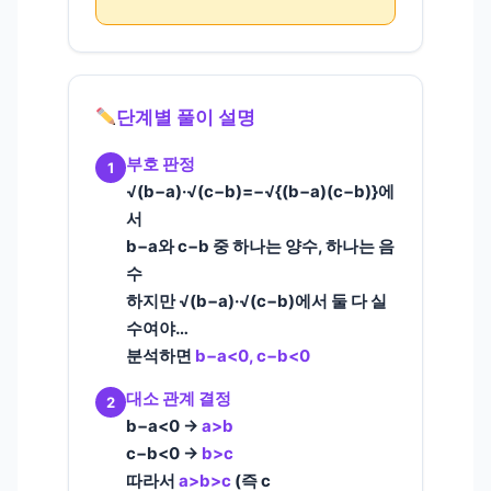
단계별 풀이 설명
부호 판정
1
√(b−a)·√(c−b)=−√{(b−a)(c−b)}에
서
b−a와 c−b 중 하나는 양수, 하나는 음
수
하지만 √(b−a)·√(c−b)에서 둘 다 실
수여야…
분석하면
b−a<0, c−b<0
대소 관계 결정
2
b−a<0 →
a>b
c−b<0 →
b>c
따라서
a>b>c
(즉 c