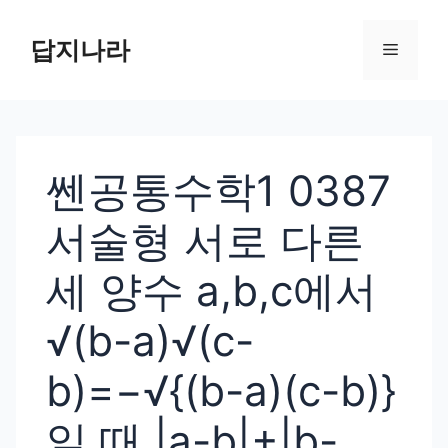
컨
텐
답지나라
메
츠
로
뉴
건
너
쎈공통수학1 0387
뛰
기
서술형 서로 다른
세 양수 a,b,c에서
√(b-a)√(c-
b)=−√{(b-a)(c-b)}
일 때 |a-b|+|b-