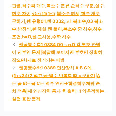
리
판별,허수의 개수,복소수 분류,순허수 구분,실수
허수 차이,√5-i,11i,1-π,복소수 예제,허수 개수
구하기,쎈 유형01,쎈 0332,고1 복소수,03 복소
수,방정식,쎈 해설,쎈 풀이,복소수 중 허수,허수
조건,b≠0,쎈 교사용,수학 허수
쎈공통수학1 0384 0
0 -a<0 각 부호 판별
이 전부인 문제|복잡해 보이지만 부호만 정확히
잡으면 i-1로 정리되는 마법
쎈공통수학1 0389 연산장치 A·B·C에
(1+√3i)/2 넣고 곱·역수 반복할 때 x 구하기|A
는 곱 B는 곱 C는 역수 연산→합성함수처럼 순
차 적용|세 연산장치 통과 후 출력=1 역추적하는
실전 융합 문제