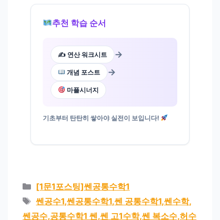
추천 학습 순서
→
✍️ 연산 워크시트
→
개념 포스트
마플시너지
기초부터 탄탄히 쌓아야 실전이 보입니다!
카
[1문1포스팅]쎈공통수학1
테
태
쎈공수1,쎈공통수학1,쎈 공통수학1,쎈수학,
고
그
쎈공수,공통수학1 쎈,쎈 고1수학,쎈 복소수,허수