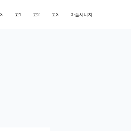
3
고1
고2
고3
마플시너지