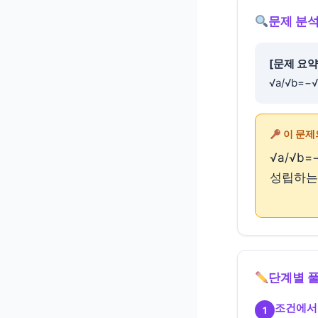
문제 분석
[문제 요약
√a/√b=−
이 문제
√a/√b=
성립하는
단계별 
조건에서
1