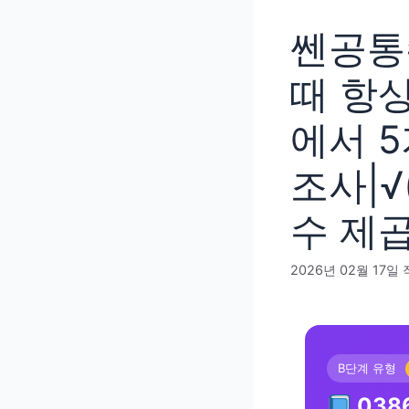
쎈공통수
때 항상
에서 
조사|√(
수 제
2026년 02월 17일
B단계 유형
038