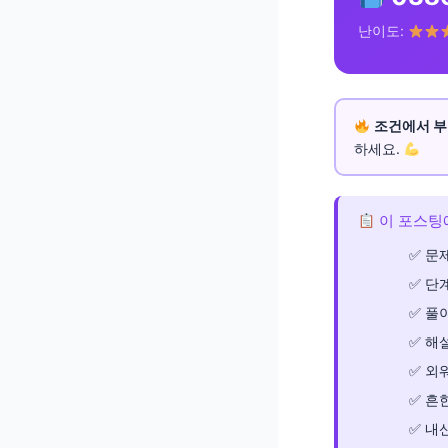
난이도:
조건에서 부
하세요.
이 포스팅
문제
단
풀이
해
외
흔한
내신