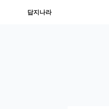
컨
텐
답지나라
츠
로
건
너
뛰
기