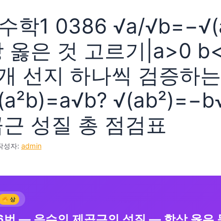
학1 0386 √a/√b=−√(
 옳은 것 고르기|a>0 b
5개 선지 하나씩 검증하는
a²b)=a√b? √(ab²)=−b
곱근 성질 총 점검표
작성자:
admin
상
6번 — 음수의 제곱근의 성질 — 항상 옳은