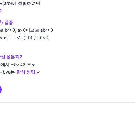
−√(a/b)이 성립하려면
0
²) 검증
 b²>0, a>0이므로 ab²>0
 √a·|b| = √a·(−b) [∵ b<0]
상 옳은지?
<0에서 −b>0이므로
= −b√a는
항상 성립
✓