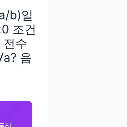
a/b)일
<0 조건
 전수
√a? 음
 등식