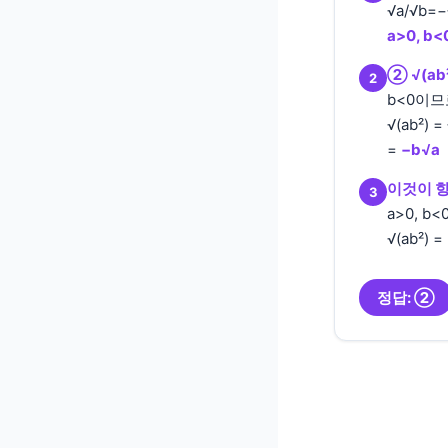
√a/√b=
a>0, b<
② √(ab
2
b<0이므로
√(ab²) =
=
−b√a
이것이 항
3
a>0, b
√(ab²) 
정답: ②