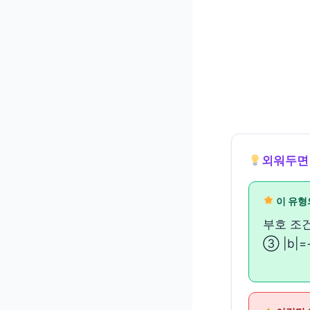
외워두면
이 유형
부호 조건
③ |b|