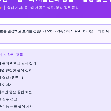
| 핵심 개념: 음수의 제곱근 성질, 항상 옳은 등식
호를 결정하고 보기를 검증!
√a/√b=−√(a/b)에서 a>0, b<0을 파악한 
에 포함된 것들
 분석 & 핵심 단서 찾기
계별 친절한 풀이 설명
 영상 (유튜브)
설 이미지
워두면 좋은 꿀팁 패턴
 실수 경고
·수능 목표 풀이 시간