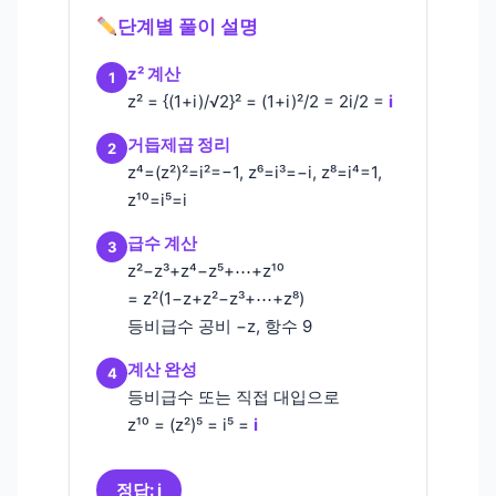
단계별 풀이 설명
z² 계산
1
z² = {(1+i)/√2}² = (1+i)²/2 = 2i/2 =
i
거듭제곱 정리
2
z⁴=(z²)²=i²=−1, z⁶=i³=−i, z⁸=i⁴=1,
z¹⁰=i⁵=i
급수 계산
3
z²−z³+z⁴−z⁵+⋯+z¹⁰
= z²(1−z+z²−z³+⋯+z⁸)
등비급수 공비 −z, 항수 9
계산 완성
4
등비급수 또는 직접 대입으로
z¹⁰ = (z²)⁵ = i⁵ =
i
정답: i