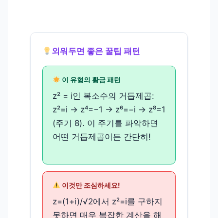
외워두면 좋은 꿀팁 패턴
이 유형의 황금 패턴
z² = i인 복소수의 거듭제곱:
z²=i → z⁴=−1 → z⁶=−i → z⁸=1
(주기 8). 이 주기를 파악하면
어떤 거듭제곱이든 간단히!
이것만 조심하세요!
z=(1+i)/√2에서 z²=i를 구하지
못하면 매우 복잡한 계산을 해