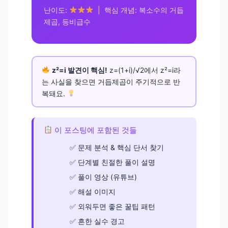
난이도:
| 핵심 개념: 복소수의 거듭
제곱, 등비급수
z²=i 발견이 핵심!
z=(1+i)/√2에서 z²=i라
는 사실을 찾으면 거듭제곱이 주기적으로 반
복돼요.
이 포스팅에 포함된 것들
문제 분석 & 핵심 단서 찾기
단계별 친절한 풀이 설명
풀이 영상 (유튜브)
해설 이미지
외워두면 좋은 꿀팁 패턴
흔한 실수 경고