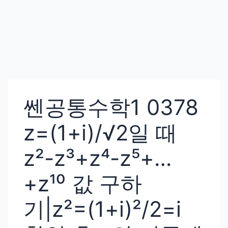
쎈공통수학1 0378
z=(1+i)/√2일 때
z²-z³+z⁴-z⁵+…
+z¹⁰ 값 구하
기|z²=(1+i)²/2=i