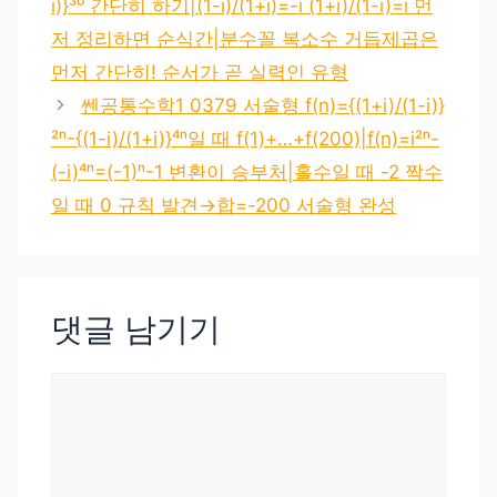
i)}³⁰ 간단히 하기|(1-i)/(1+i)=-i (1+i)/(1-i)=i 먼
저 정리하면 순식간|분수꼴 복소수 거듭제곱은
먼저 간단히! 순서가 곧 실력인 유형
쎈공통수학1 0379 서술형 f(n)={(1+i)/(1-i)}
²ⁿ-{(1-i)/(1+i)}⁴ⁿ일 때 f(1)+…+f(200)|f(n)=i²ⁿ-
(-i)⁴ⁿ=(-1)ⁿ-1 변환이 승부처|홀수일 때 -2 짝수
일 때 0 규칙 발견→합=-200 서술형 완성
댓글 남기기
댓
글