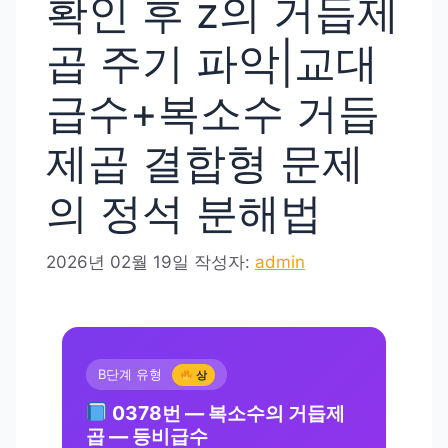
확인 후 z의 거듭제
곱 주기 파악|교대
급수+복소수 거듭
제곱 결합형 문제
의 정석 분해법
2026년 02월 19일
작성자:
admin
B단계 유형
상
0378번 — 복소수의 거듭제
곱 — 등비급수