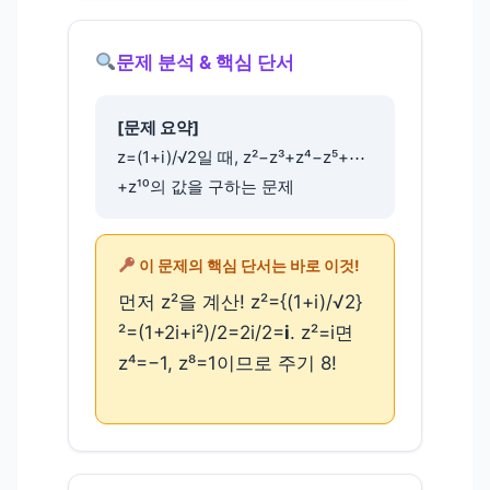
문제 분석 & 핵심 단서
[문제 요약]
z=(1+i)/√2일 때, z²−z³+z⁴−z⁵+⋯
+z¹⁰의 값을 구하는 문제
이 문제의 핵심 단서는 바로 이것!
먼저 z²을 계산! z²={(1+i)/√2}
²=(1+2i+i²)/2=2i/2=
i
. z²=i면
z⁴=−1, z⁸=1이므로 주기 8!