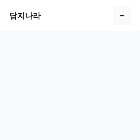
컨
텐
답지나라
메
츠
로
뉴
건
너
뛰
기