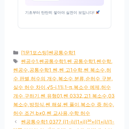
기초부터 탄탄히 쌓아야 실전이 보입니다!
카
[1문1포스팅]쎈공통수학1
테
태
쎈공수1,쎈공통수학1,쎈 공통수학1,쎈수학,
고
그
쎈공수,공통수학1 쎈,쎈 고1수학,쎈 복소수,허
리
수 판별,허수의 개수,복소수 분류,순허수 구분,
실수 허수 차이,√5-i,11i,1-π,복소수 예제,허수
개수 구하기,쎈 유형01,쎈 0332,고1 복소수,03
복소수,방정식,쎈 해설,쎈 풀이,복소수 중 허수,
허수 조건,b≠0,쎈 교사용,수학 허수
쎈공통수학1 0377 {(1-i)/(1+i)}³⁰+{(1+i)/(1-