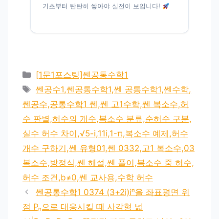
기초부터 탄탄히 쌓아야 실전이 보입니다!
카
[1문1포스팅]쎈공통수학1
테
태
쎈공수1,쎈공통수학1,쎈 공통수학1,쎈수학,
고
그
쎈공수,공통수학1 쎈,쎈 고1수학,쎈 복소수,허
리
수 판별,허수의 개수,복소수 분류,순허수 구분,
실수 허수 차이,√5-i,11i,1-π,복소수 예제,허수
개수 구하기,쎈 유형01,쎈 0332,고1 복소수,03
복소수,방정식,쎈 해설,쎈 풀이,복소수 중 허수,
허수 조건,b≠0,쎈 교사용,수학 허수
쎈공통수학1 0374 (3+2i)iⁿ을 좌표평면 위
점 Pₙ으로 대응시킬 때 사각형 넓