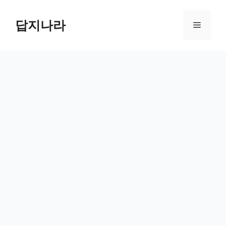
컨
텐
답지나라
메
츠
로
뉴
건
너
뛰
기