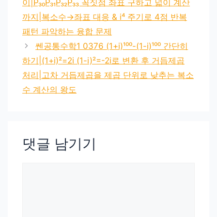
이|P₃₀P₃₁P₃₂P₃₃ 꼭짓점 좌표 구하고 넓이 계산
까지|복소수→좌표 대응 & i⁴ 주기로 4점 반복
패턴 파악하는 융합 문제
쎈공통수학1 0376 (1+i)¹⁰⁰-(1-i)¹⁰⁰ 간단히
하기|(1+i)²=2i (1-i)²=-2i로 변환 후 거듭제곱
처리|고차 거듭제곱을 제곱 단위로 낮추는 복소
수 계산의 왕도
댓글 남기기
댓
글