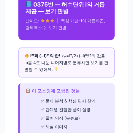
0375번 — 허수단위 i의 거듭
제곱 — 보기 판별
난이도:
| 핵심 개념: i의 거듭제곱,
켤레복소수, 보기 판별
iᵐ과 (−i)ᵐ의 합!
zₘ=iᵐ/2+(−i)ᵐ/2의 값을
m을 4로 나눈 나머지별로 분류하면 보기를 판
별할 수 있어요.
이 포스팅에 포함된 것들
문제 분석 & 핵심 단서 찾기
단계별 친절한 풀이 설명
풀이 영상 (유튜브)
해설 이미지