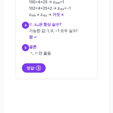
100=4×25 → z₁₀₀=1
102=4×25+2 → z₁₀₂=−1
z₁₀₀ ≠ z₁₀₂ →
거짓 ✗
ㄷ. zₘ은 항상 실수?
4
가능한 값: 1, 0, −1 모두 실수!
참 ✓
결론
5
ㄱ, ㄷ만 옳음
정답: ③