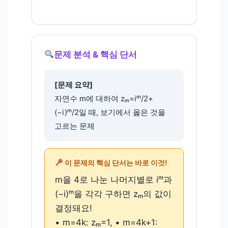
문제 분석 & 핵심 단서
[문제 요약]
자연수 m에 대하여 zₘ=iᵐ/2+
(−i)ᵐ/2일 때, 보기에서 옳은 것을
고르는 문제
이 문제의 핵심 단서는 바로 이것!
m을 4로 나눈 나머지별로 iᵐ과
(−i)ᵐ을 각각 구하면 zₘ의 값이
결정돼요!
• m=4k: zₘ=1, • m=4k+1: