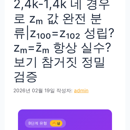
2,4k-1,4k 네 경우
로 zₘ 값 완전 분
류|z₁₀₀=z₁₀₂ 성립?
zₘ=z̄ₘ 항상 실수?
보기 참거짓 정밀
검증
2026년 02월 19일
작성자:
admin
B단계 유형
상