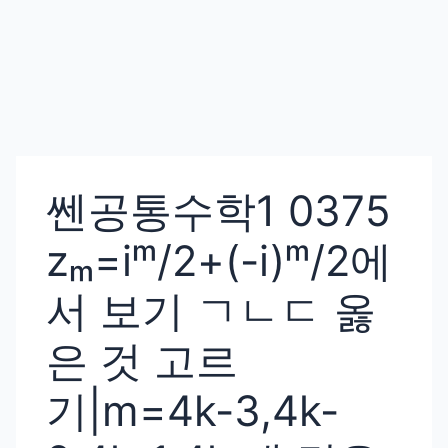
쎈공통수학1 0375
zₘ=iᵐ/2+(-i)ᵐ/2에
서 보기 ㄱㄴㄷ 옳
은 것 고르
기|m=4k-3,4k-