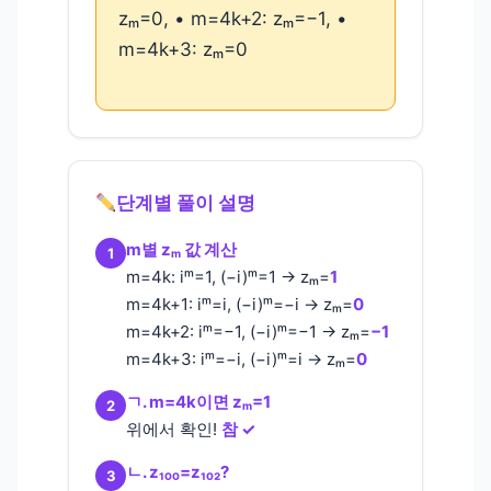
zₘ=0, • m=4k+2: zₘ=−1, •
m=4k+3: zₘ=0
단계별 풀이 설명
m별 zₘ 값 계산
1
m=4k: iᵐ=1, (−i)ᵐ=1 → zₘ=
1
m=4k+1: iᵐ=i, (−i)ᵐ=−i → zₘ=
0
m=4k+2: iᵐ=−1, (−i)ᵐ=−1 → zₘ=
−1
m=4k+3: iᵐ=−i, (−i)ᵐ=i → zₘ=
0
ㄱ. m=4k이면 zₘ=1
2
위에서 확인!
참 ✓
ㄴ. z₁₀₀=z₁₀₂?
3