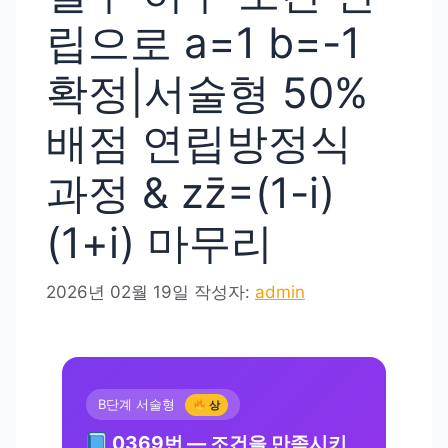
립으로 a=1 b=-1
확정|서술형 50%
배점 연립방정식
과정 & zz̄=(1-i)
(1+i) 마무리
2026년 02월 19일
작성자:
admin
B단계 서술형
상
0369번 — 조건을 만족시키