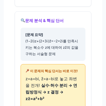
문제 분석 & 핵심 단서
[문제 요약]
(1−2i)z+(2+3i)z̄=−2+2i를 만족시
키는 복소수 z에 대하여 zz̄의 값을
구하는 서술형 문제
이 문제의 핵심 단서는 바로 이것!
z=a+bi, z̄=a−bi로 놓고 좌변
을 전개!
실수·허수 분리 → 연
립방정식 → z 결정 →
zz̄=a²+b²