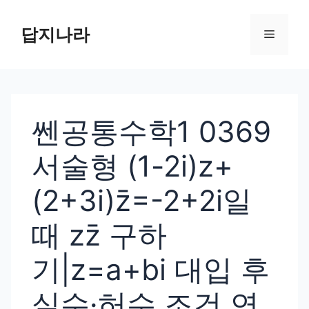
컨
텐
답지나라
메
츠
로
뉴
건
너
쎈공통수학1 0369
뛰
기
서술형 (1-2i)z+
(2+3i)z̄=-2+2i일
때 zz̄ 구하
기|z=a+bi 대입 후
실수·허수 조건 연