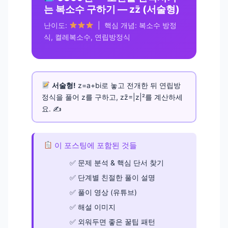
는 복소수 구하기 — zz̄ (서술형)
난이도:
| 핵심 개념: 복소수 방정
식, 켤레복소수, 연립방정식
서술형!
z=a+bi로 놓고 전개한 뒤 연립방
정식을 풀어 z를 구하고, zz̄=|z|²를 계산하세
요. ✍️
이 포스팅에 포함된 것들
문제 분석 & 핵심 단서 찾기
단계별 친절한 풀이 설명
풀이 영상 (유튜브)
해설 이미지
외워두면 좋은 꿀팁 패턴