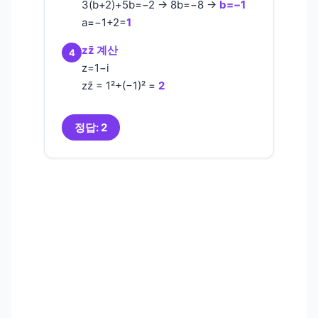
3(b+2)+5b=−2 → 8b=−8 →
b=−1
a=−1+2=
1
zz̄ 계산
4
z=1−i
zz̄ = 1²+(−1)² =
2
정답: 2