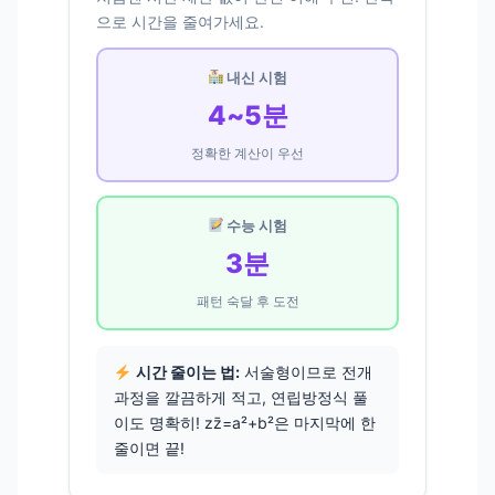
으로 시간을 줄여가세요.
내신 시험
4~5분
정확한 계산이 우선
수능 시험
3분
패턴 숙달 후 도전
시간 줄이는 법:
서술형이므로 전개
과정을 깔끔하게 적고, 연립방정식 풀
이도 명확히! zz̄=a²+b²은 마지막에 한
줄이면 끝!