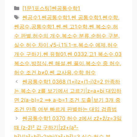
카
[1문1포스팅]쎈공통수학1
테
태
쎈공수1,쎈공통수학1,쎈 공통수학1,쎈수학,
고
그
쎈공수,공통수학1 쎈,쎈 고1수학,쎈 복소수,허
리
수 판별,허수의 개수,복소수 분류,순허수 구분,
실수 허수 차이,√5-i,11i,1-π,복소수 예제,허수
개수 구하기,쎈 유형01,쎈 0332,고1 복소수,03
복소수,방정식,쎈 해설,쎈 풀이,복소수 중 허수,
허수 조건,b≠0,쎈 교사용,수학 허수
쎈공통수학1 0368 (1+i)z+(1-i)z̄=2 만족하
는 복소수 z를 보기에서 고르기|z=a+bi 대입하
면 2(a-b)=2 ⟹ a-b=1 조건 도출|보기 3개 중
조건 만족 여부 빠르게 판별하는 대입 검증법
쎈공통수학1 0370 허수 z에서 zz̄+z̄/z=3일
때 (z-z̄)² 값 구하기|zz̄+(a²-
b²)/(a²+b²)-2abi/(a²+b²)=3 실수·허수 분