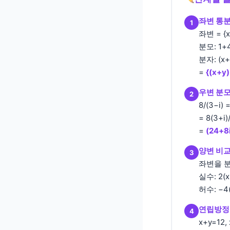
좌변 통
1
좌변 = {x(
분모: 1+
분자: (x+
=
{(x+y)
우변 분
2
8/(3−i) =
= 8(3+i)
=
(24+8i
양변 비
3
좌변을 분모
실수: 2(
허수: −4
연립방정
4
x+y=12,