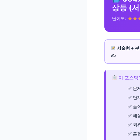
상등 (
난이도:
서술형 + 분
✍️
이 포스팅
문제
단
풀이
해
외
흔한