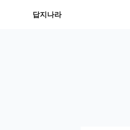
컨
텐
답지나라
츠
로
건
너
뛰
기