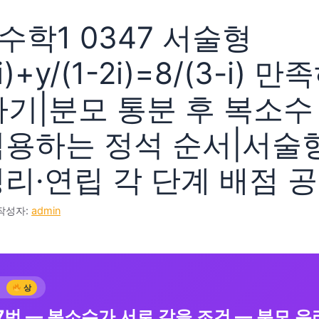
학1 0347 서술형
2i)+y/(1-2i)=8/(3-i) 
하기|분모 통분 후 복소수
적용하는 정석 순서|서술
정리·연립 각 단계 배점 
작성자:
admin
형
상
7번 — 복소수가 서로 같을 조건 — 분모 유