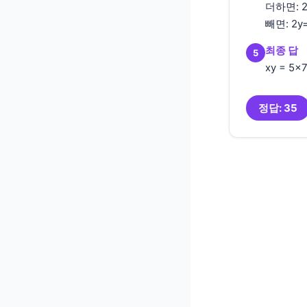
더하면: 2
빼면: 2y
최종 답
5
xy = 5×
정답: 35