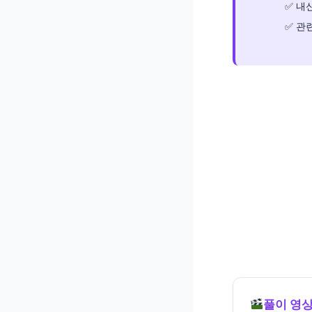
내신
관련
풀이 영