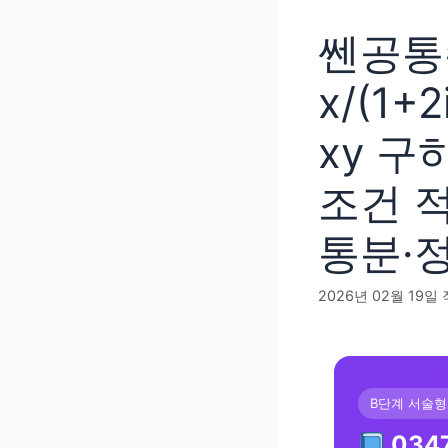
쎈공통수
x/(1+
xy 구
조건 
통분·
2026년 02월 19일
B단계 서술
034