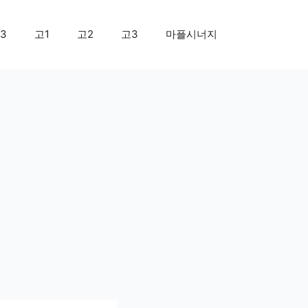
3
고1
고2
고3
마플시너지