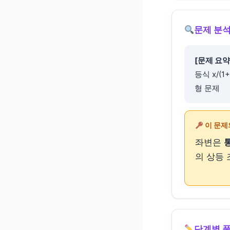
문제 분석
[문제 요약
등식 x/(1
형 문제
이 문제
좌변은
의 상등
단계별 