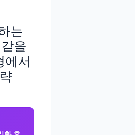
만족하는
 같을
형에서
공략
리화 후