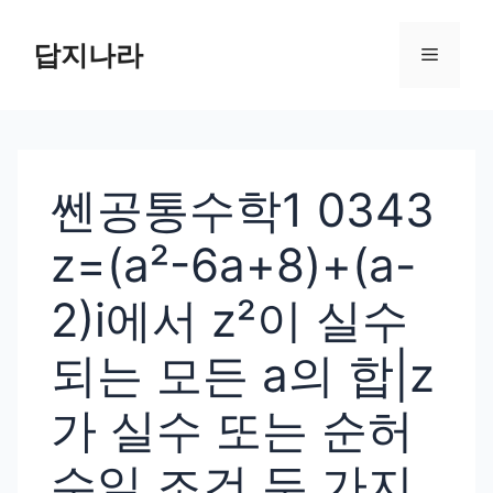
컨
텐
답지나라
메
츠
로
뉴
건
너
쎈공통수학1 0343
뛰
기
z=(a²-6a+8)+(a-
2)i에서 z²이 실수
되는 모든 a의 합|z
가 실수 또는 순허
수일 조건 두 가지