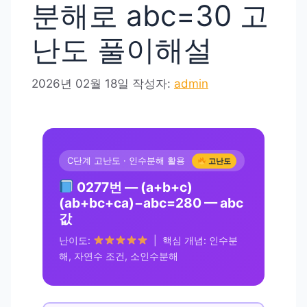
분해로 abc=30 고
난도 풀이해설
2026년 02월 18일
작성자:
admin
C단계 고난도 · 인수분해 활용
고난도
0277번 — (a+b+c)
(ab+bc+ca)−abc=280 — abc
값
난이도:
| 핵심 개념: 인수분
해, 자연수 조건, 소인수분해