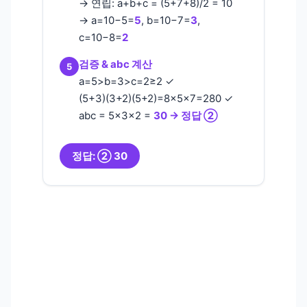
→ 연립: a+b+c = (5+7+8)/2 = 10
→ a=10−5=
5
, b=10−7=
3
,
c=10−8=
2
검증 & abc 계산
5
a=5>b=3>c=2≥2 ✓
(5+3)(3+2)(5+2)=8×5×7=280 ✓
abc = 5×3×2 =
30 → 정답 ②
정답: ② 30