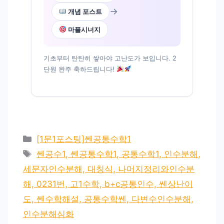
→
개념 포스트
마플시너지
기초부터 탄탄히 쌓아야 고난도가 보입니다. 2
단원 완주 축하드립니다!
카
[1문1포스팅]쎈공통수학1
테
태
쎈공수1, 쎈공통수학1, 공통수학1, 인수분해,
고
그
세문자인수분해, 대칭식, 나머지정리와인수분
리
해, 0231번, 고1수학, b+c공통인수, 쎈상난이
도, 쎈수학해설, 공통수학쎈, 다변수인수분해,
인수분해심화