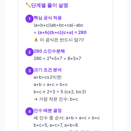
단계별 풀이 설명
핵심 공식 적용
1
(a+b+c)(ab+bc+ca)−abc
=
(a+b)(b+c)(c+a) = 280
이 공식은 반드시 암기!
280 소인수분해
2
280 = 2³×5×7 = 8×5×7
크기 조건 분석
3
a>b>c≥2이면:
a+b > a+c > b+c
b+c ≥ 2+3 = 5 (c≥2, b≥3)
→ 가장 작은 인수: b+c
인수 배분 결정
4
세 인수 중 순서: a+b > a+c > b+c
b+c=5, a+c=7, a+b=8