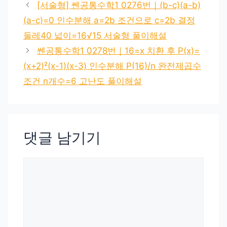
[서술형] 쎈공통수학1 0276번｜(b-c)(a-b)
(a-c)=0 인수분해 a=2b 조건으로 c=2b 결정
둘레40 넓이=16√15 서술형 풀이해설
쎈공통수학1 0278번｜16=x 치환 후 P(x)=
(x+2)²(x-1)(x-3) 인수분해 P(16)/n 완전제곱수
조건 n개수=6 고난도 풀이해설
댓글 남기기
댓
글