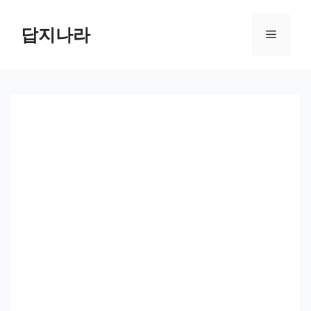
컨
텐
답지나라
메
츠
로
뉴
건
너
뛰
기