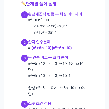
단계별 풀이 설명
완전제곱식 변형 — 핵심 아이디어
1
n⁴−16n²+100
= (n⁴+20n²+100)−36n²
= (n²+10)²−(6n)²
합차 인수분해
2
=
(n²+6n+10)(n²−6n+10)
두 인수 비교 — 크기 분석
3
n²+6n+10 = (n+3)²+1 ≥ 10 (n≥1이
면)
n²−6n+10 = (n−3)²+1 ≥ 1
항상 n²+6n+10 > n²−6n+10 (n>0이
면)
소수 조건 적용
4