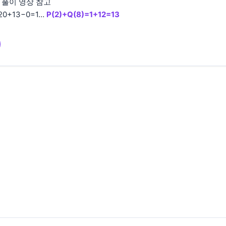
… 풀이 영상 참고
−20+13−0=1…
P(2)+Q(8)=1+12=13