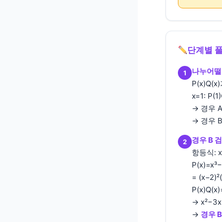
단계별 
나누어떨
1
P(x)Q(
x=1: P(1
→ 경우 A
→ 경우 B
경우 B 검
2
항등식: x³
P(x)=x³
= (x−2)²
P(x)Q(x)
→ x²−3
→
경우 