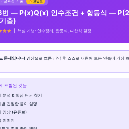
 · 교육청 기출
고난도
번 — P(x)Q(x) 인수조건 + 항등식 — P(2
 기출)
| 핵심 개념: 인수정리, 항등식, 다항식 결정
도 문제입니다!
영상으로 흐름 파악 후 스스로 재현해 보는 연습이 가장 
에 포함된 것들
 분석 & 핵심 단서 찾기
계별 친절한 풀이 설명
 영상 (유튜브)
설 이미지
워두면 좋은 꿀팁 패턴