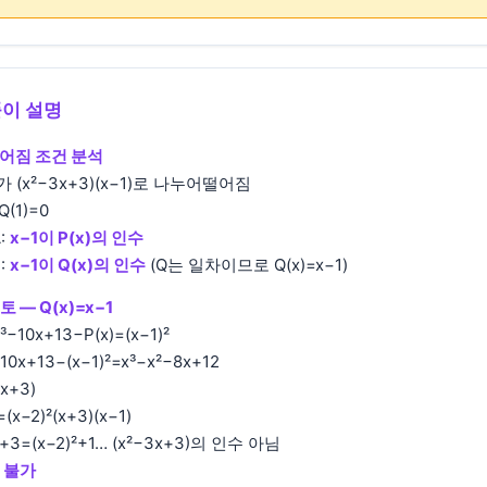
풀이 설명
어짐 조건 분석
x)가 (x²−3x+3)(x−1)로 나누어떨어짐
)Q(1)=0
:
x−1이 P(x)의 인수
:
x−1이 Q(x)의 인수
(Q는 일차이므로 Q(x)=x−1)
토 — Q(x)=x−1
−10x+13−P(x)=(x−1)²
−10x+13−(x−1)²=x³−x²−8x+12
(x+3)
=(x−2)²(x+3)(x−1)
x+3=(x−2)²+1… (x²−3x+3)의 인수 아님
B 불가