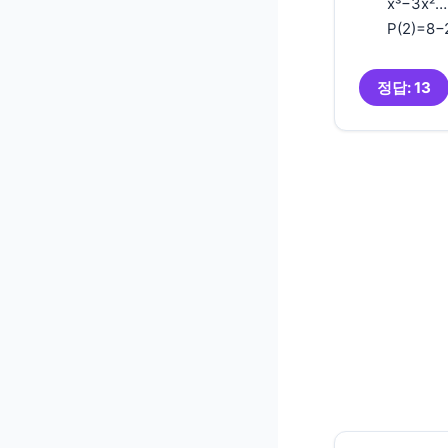
x³−3x²
P(2)=8
정답: 13