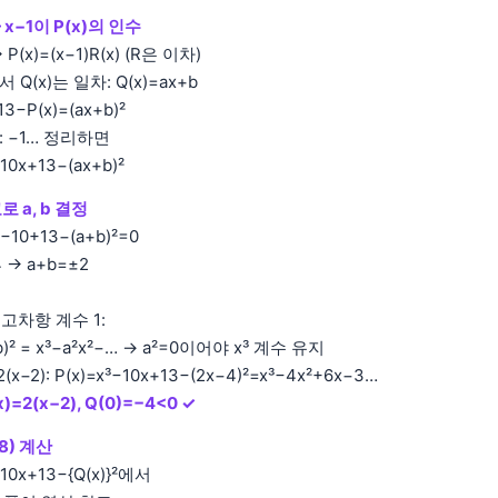
 x−1이 P(x)의 인수
→ P(x)=(x−1)R(x) (R은 이차)
Q(x)는 일차: Q(x)=ax+b
13−P(x)=(ax+b)²
 −1… 정리하면
−10x+13−(ax+b)²
 a, b 결정
 1−10+13−(a+b)²=0
4 → a+b=±2
최고차항 계수 1:
b)² = x³−a²x²−… → a²=0이어야 x³ 계수 유지
2(x−2): P(x)=x³−10x+13−(2x−4)²=x³−4x²+6x−3…
x)=2(x−2), Q(0)=−4<0 ✓
(8) 계산
−10x+13−{Q(x)}²에서