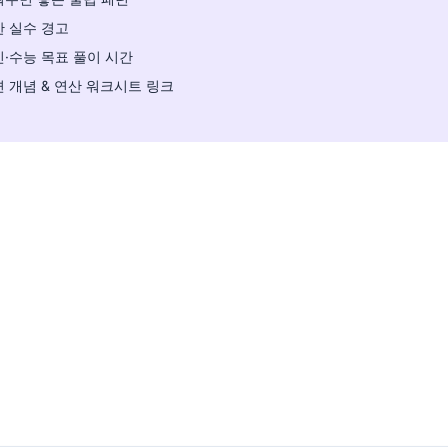
 실수 경고
·수능 목표 풀이 시간
 개념 & 연산 워크시트 링크