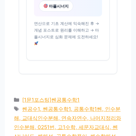
마플시너지
연산으로 기초 계산에 익숙해진 후 →
개념 포스트로 원리를 이해하고 → 마
플시너지로 심화 문제에 도전하세요!
카
[1문1포스팅]쎈공통수학1
테
태
쎈공수1, 쎈공통수학1, 공통수학1쎈, 인수분
고
그
해, 교대식인수분해, 연속자연수, 나머지정리와
리
인수분해, 0251번, 고1수학, 세문자교대식, 쎈