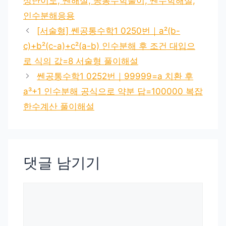
상난이도, 쎈해설, 공통수학풀이, 쎈수학해설,
인수분해응용
[서술형] 쎈공통수학1 0250번｜a²(b-
c)+b²(c-a)+c²(a-b) 인수분해 후 조건 대입으
로 식의 값=8 서술형 풀이해설
쎈공통수학1 0252번｜99999=a 치환 후
a³+1 인수분해 공식으로 약분 답=100000 복잡
한수계산 풀이해설
댓글 남기기
댓
글