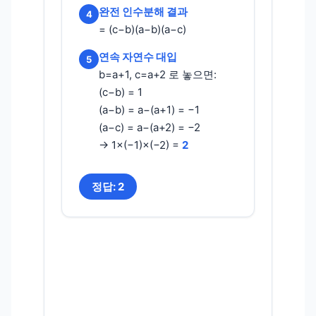
완전 인수분해 결과
4
= (c−b)(a−b)(a−c)
연속 자연수 대입
5
b=a+1, c=a+2 로 놓으면:
(c−b) = 1
(a−b) = a−(a+1) = −1
(a−c) = a−(a+2) = −2
→ 1×(−1)×(−2) =
2
정답: 2