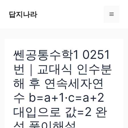
컨
텐
답지나라
메
츠
로
뉴
건
너
쎈공통수학1 0251
뛰
기
번｜교대식 인수분
해 후 연속세자연
수 b=a+1·c=a+2
대입으로 값=2 완
성 풀이해설