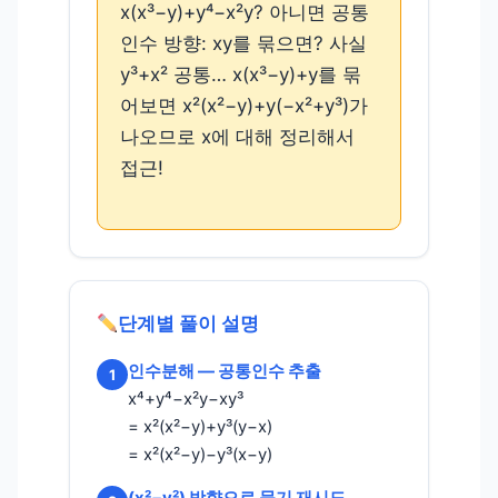
x(x³−y)+y⁴−x²y? 아니면 공통
인수 방향: xy를 묶으면? 사실
y³+x² 공통… x(x³−y)+y를 묶
어보면 x²(x²−y)+y(−x²+y³)가
나오므로 x에 대해 정리해서
접근!
단계별 풀이 설명
인수분해 — 공통인수 추출
1
x⁴+y⁴−x²y−xy³
= x²(x²−y)+y³(y−x)
= x²(x²−y)−y³(x−y)
(x²−y²) 방향으로 묶기 재시도