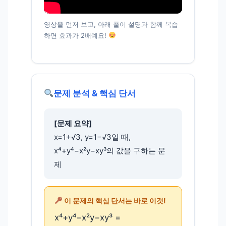
영상을 먼저 보고, 아래 풀이 설명과 함께 복습
하면 효과가 2배예요!
문제 분석 & 핵심 단서
[문제 요약]
x=1+√3, y=1−√3일 때,
x⁴+y⁴−x²y−xy³의 값을 구하는 문
제
이 문제의 핵심 단서는 바로 이것!
x⁴+y⁴−x²y−xy³ =