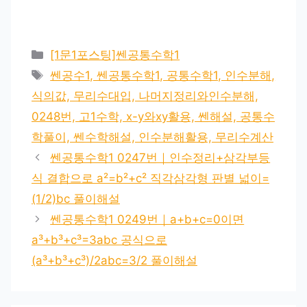
카
[1문1포스팅]쎈공통수학1
테
태
쎈공수1, 쎈공통수학1, 공통수학1, 인수분해,
고
그
식의값, 무리수대입, 나머지정리와인수분해,
리
0248번, 고1수학, x-y와xy활용, 쎈해설, 공통수
학풀이, 쎈수학해설, 인수분해활용, 무리수계산
쎈공통수학1 0247번｜인수정리+삼각부등
식 결합으로 a²=b²+c² 직각삼각형 판별 넓이=
(1/2)bc 풀이해설
쎈공통수학1 0249번｜a+b+c=0이면
a³+b³+c³=3abc 공식으로
(a³+b³+c³)/2abc=3/2 풀이해설