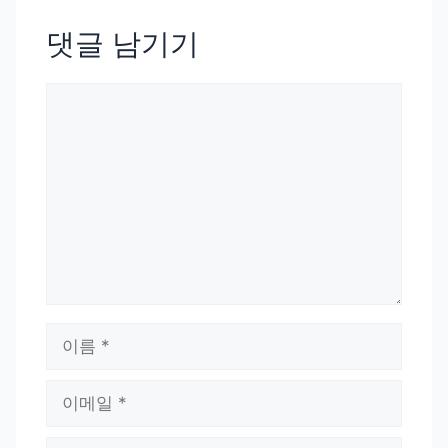
댓글 남기기
댓
글
이
름
이
메