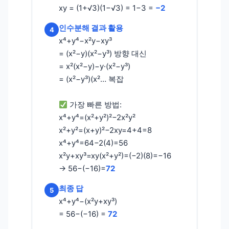
xy = (1+√3)(1−√3) = 1−3 =
−2
인수분해 결과 활용
4
x⁴+y⁴−x²y−xy³
= (x²−y)(x²−y³) 방향 대신
= x²(x²−y)−y·(x²−y³)
= (x²−y³)(x²… 복잡
가장 빠른 방법:
x⁴+y⁴=(x²+y²)²−2x²y²
x²+y²=(x+y)²−2xy=4+4=8
x⁴+y⁴=64−2(4)=56
x²y+xy³=xy(x²+y²)=(−2)(8)=−16
→ 56−(−16)=
72
최종 답
5
x⁴+y⁴−(x²y+xy³)
= 56−(−16) =
72