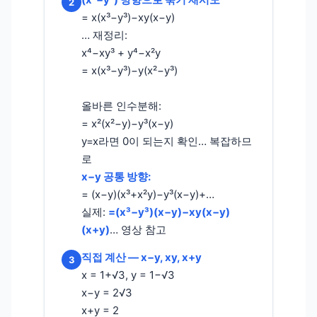
2
= x(x³−y³)−xy(x−y)
… 재정리:
x⁴−xy³ + y⁴−x²y
= x(x³−y³)−y(x²−y³)
올바른 인수분해:
= x²(x²−y)−y³(x−y)
y=x라면 0이 되는지 확인… 복잡하므
로
x−y 공통 방향:
= (x−y)(x³+x²y)−y³(x−y)+…
실제:
=(x³−y³)(x−y)−xy(x−y)
(x+y)
… 영상 참고
직접 계산 — x−y, xy, x+y
3
x = 1+√3, y = 1−√3
x−y = 2√3
x+y = 2