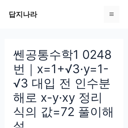
컨
텐
답지나라
메
츠
로
뉴
건
너
쎈공통수학1 0248
뛰
기
번｜x=1+√3·y=1-
√3 대입 전 인수분
해로 x-y·xy 정리
식의 값=72 풀이해
설