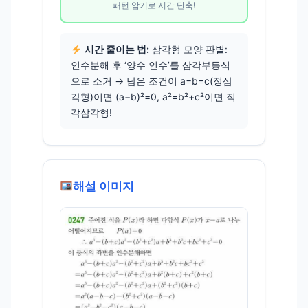
패턴 암기로 시간 단축!
시간 줄이는 법:
삼각형 모양 판별:
인수분해 후 ‘양수 인수’를 삼각부등식
으로 소거 → 남은 조건이 a=b=c(정삼
각형)이면 (a−b)²=0, a²=b²+c²이면 직
각삼각형!
해설 이미지