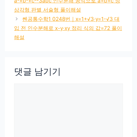
a³+b³+c³-3abc 인수분해 공식으로 a=b=c 정
삼각형 판별 서술형 풀이해설
쎈공통수학1 0248번｜x=1+√3·y=1-√3 대
입 전 인수분해로 x-y·xy 정리 식의 값=72 풀이
해설
댓글 남기기
댓
글