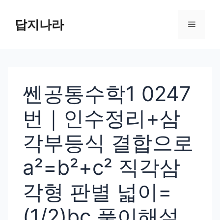
컨
텐
답지나라
메
츠
로
뉴
건
너
쎈공통수학1 0247
뛰
기
번｜인수정리+삼
각부등식 결합으로
a²=b²+c² 직각삼
각형 판별 넓이=
(1/2)bc 풀이해설