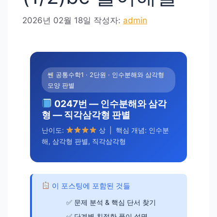
2026년 02월 18일
작성자:
admin
쎈 공통수학1 · 2단원 · 인수분해와 삼각형
모양 판별
0247번 — 인수분해와 삼각
형 — 직각삼각형 판별
난이도:
상 | 핵심 개념: 인수분
해, 삼각형 판별, 직각삼각형
이 포스팅에 포함된 것들
문제 분석 & 핵심 단서 찾기
단계별 친절한 풀이 설명