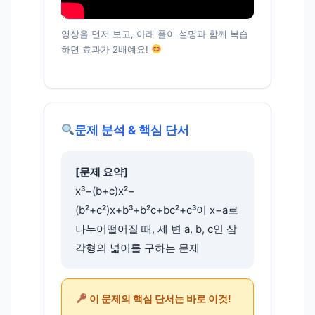
영상을 먼저 보고, 아래 풀이 설명과 함께 복습
하면 효과가 2배예요!
문제 분석 & 핵심 단서
[문제 요약]
x³−(b+c)x²−
(b²+c²)x+b³+b²c+bc²+c³이 x−a로
나누어떨어질 때, 세 변 a, b, c인 삼
각형의 넓이를 구하는 문제
이 문제의 핵심 단서는 바로 이것!