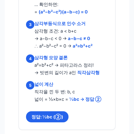
… 확인하면:
=
(a²−b²−c²)(a−b−c) = 0
삼각부등식으로 인수 소거
3
삼각형 조건: a < b+c
→ a−b−c < 0 →
a−b−c ≠ 0
∴ a²−b²−c² = 0 →
a²=b²+c²
삼각형 모양 결론
4
a²=b²+c² → 피타고라스 정리!
→ 빗변의 길이가 a인
직각삼각형
넓이 계산
5
직각을 낀 두 변: b, c
넓이 = ½×b×c =
½bc → 정답 ②
정답: ½bc (②)