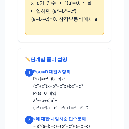
x−a가 인수 → P(a)=0. 식을
대입하면 (a²−b²−c²)
(a−b−c)=0. 삼각부등식에서 a
단계별 풀이 설명
P(a)=0 대입 & 정리
1
P(x)=x³−(b+c)x²−
(b²+c²)x+b³+b²c+bc²+c³
P(a)=0 대입:
a³−(b+c)a²−
(b²+c²)a+b³+b²c+bc²+c³=0
x에 대한 내림차순 인수분해
2
= a²(a−b−c)−(b²+c²)(a−b−c)