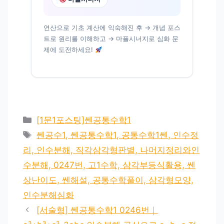
연산으로 기초 계산에 익숙해진 후 → 개념 포스
트로 원리를 이해하고 → 마플시너지로 심화 문
제에 도전하세요!
카
[1문1포스팅]쎈공통수학1
테
태
쎈공수1, 쎈공통수학1, 공통수학1쎈, 인수정
고
그
리, 인수분해, 직각삼각형판별, 나머지정리와인
리
수분해, 0247번, 고1수학, 삼각부등식활용, 쎈
상난이도, 쎈해설, 공통수학풀이, 삼각형모양,
인수분해심화
[서술형] 쎈공통수학1 0246번｜