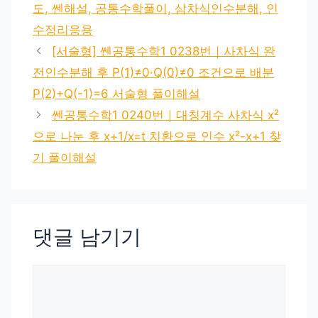
도, 쎈해설, 공통수학풀이, 삼차식인수분해, 인
수정리응용
[서술형] 쎈공통수학1 0238번｜사차식 완
전인수분해 후 P(1)≠0·Q(0)≠0 조건으로 배분
P(2)+Q(-1)=6 서술형 풀이해설
쎈공통수학1 0240번｜대칭계수 사차식 x²
으로 나눈 후 x+1/x=t 치환으로 인수 x²-x+1 찾
기 풀이해설
댓글 남기기
댓
글