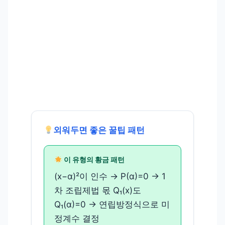
외워두면 좋은 꿀팁 패턴
이 유형의 황금 패턴
(x−α)²이 인수 → P(α)=0 → 1
차 조립제법 몫 Q₁(x)도
Q₁(α)=0 → 연립방정식으로 미
정계수 결정