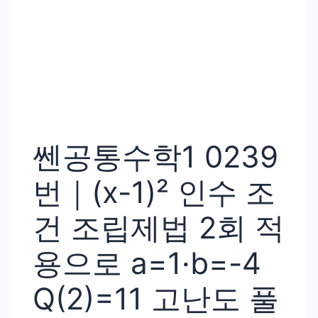
쎈공통수학1 0239
번｜(x-1)² 인수 조
건 조립제법 2회 적
용으로 a=1·b=-4
Q(2)=11 고난도 풀