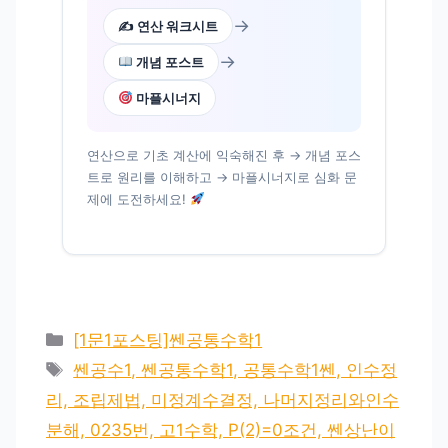
→
✍️ 연산 워크시트
→
개념 포스트
마플시너지
연산으로 기초 계산에 익숙해진 후 → 개념 포스
트로 원리를 이해하고 → 마플시너지로 심화 문
제에 도전하세요!
카
[1문1포스팅]쎈공통수학1
테
태
쎈공수1, 쎈공통수학1, 공통수학1쎈, 인수정
고
그
리, 조립제법, 미정계수결정, 나머지정리와인수
리
분해, 0235번, 고1수학, P(2)=0조건, 쎈상난이