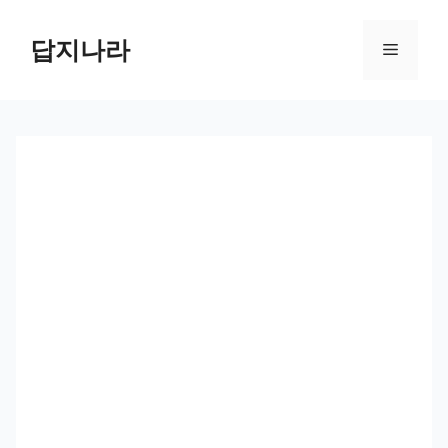
컨
텐
답지나라
메
츠
로
뉴
건
너
뛰
기