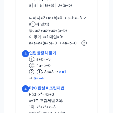
a | a | a | (a+b) | 3+(a+b)
나머지=3+(a+b)=0 → a+b=−3 ✓
(①과 일치)
몫: ax³+ax²+ax+(a+b)
이 몫에 x=1 대입=0:
a+a+a+(a+b)=0 → 4a+b=0 … ②
연립방정식 풀기
3
①: a+b=−3
②: 4a+b=0
②−①: 3a=3 →
a=1
→
b=−4
P(x) 완성 & 조립제법
4
P(x)=x⁴−4x+3
x=1로 조립제법 2회:
1차: x³+x²+x−3