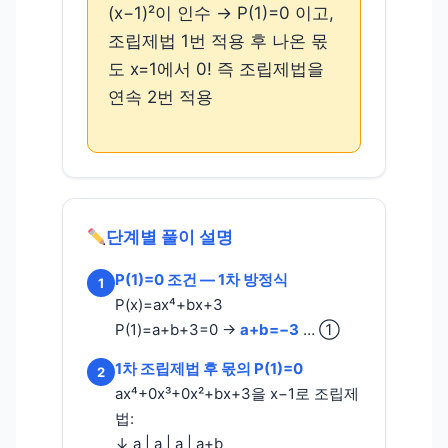
(x−1)²이 인수 → P(1)=0 이고,
조립제법 1번 적용 후 나온 몫
도 x=1에서 0! 즉 조립제법을
연속 2번 적용
단계별 풀이 설명
P(1)=0 조건 — 1차 방정식
1
P(x)=ax⁴+bx+3
P(1)=a+b+3=0 →
a+b=−3
… ①
1차 조립제법 후 몫의 P(1)=0
2
ax⁴+0x³+0x²+bx+3을 x−1로 조립제
법:
↓ a | a | a | a+b