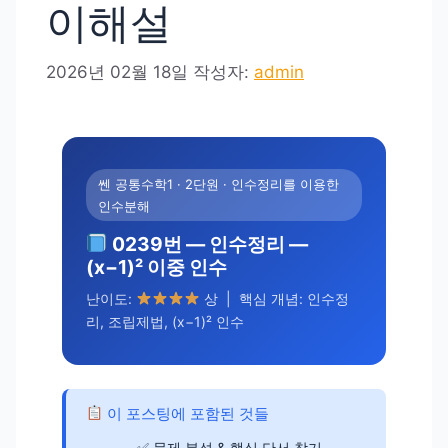
이해설
2026년 02월 18일
작성자:
admin
쎈 공통수학1 · 2단원 · 인수정리를 이용한
인수분해
0239번 — 인수정리 —
(x−1)² 이중 인수
난이도:
상 | 핵심 개념: 인수정
리, 조립제법, (x−1)² 인수
이 포스팅에 포함된 것들
문제 분석 & 핵심 단서 찾기