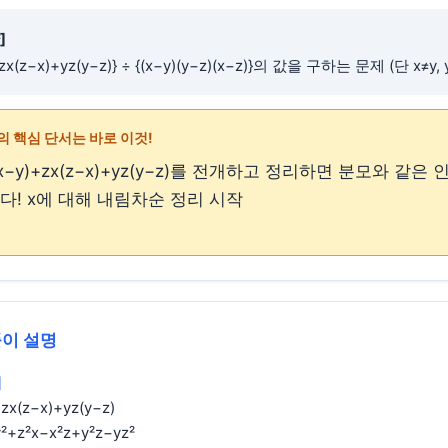
]
+zx(z−x)+yz(y−z)} ÷ {(x−y)(y−z)(x−z)}의 값을 구하는 문제 (단 x≠y, y
의 핵심 단서는 바로 이것!
(x−y)+zx(z−x)+yz(y−z)를 전개하고 정리하면 분모와 같은
! x에 대해 내림차순 정리 시작
풀이 설명
개
+zx(z−x)+yz(y−z)
y²+z²x−x²z+y²z−yz²