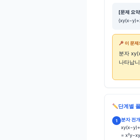
[문제 요약
{xy(x−y)
이 문제
분자 xy
나타납니다
단계별 
분자 전
1
xy(x−y)
= x²y−x