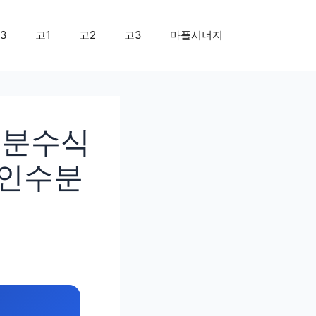
3
고1
고2
고3
마플시너지
 분수식
 인수분