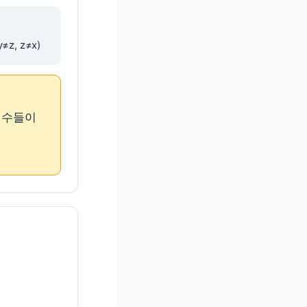
≠z, z≠x)
 인수들이