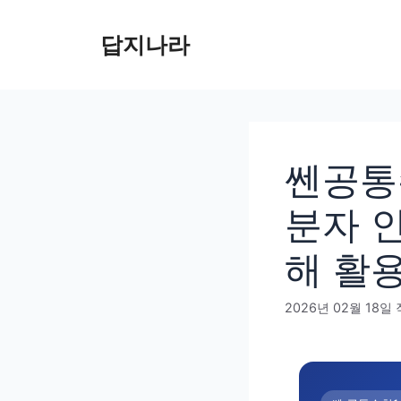
컨
텐
답지나라
츠
로
건
너
뛰
쎈공통
기
분자 
해 활
2026년 02월 18일