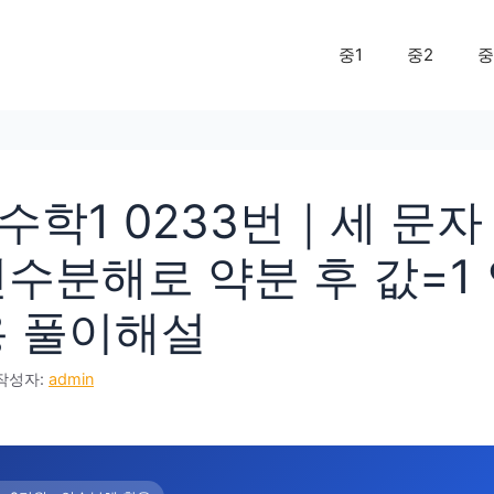
중1
중2
중
수학1 0233번｜세 문자
인수분해로 약분 후 값=1
용 풀이해설
작성자:
admin