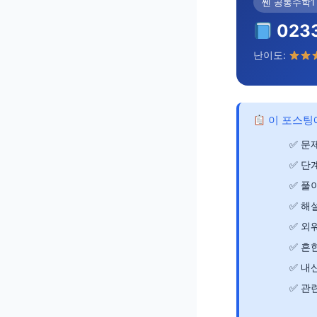
쎈 공통수학1 
023
난이도:
이 포스팅
문제
단
풀이
해
외
흔한
내신
관련