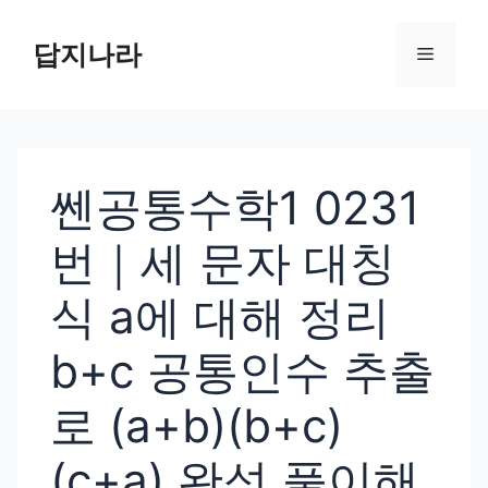
컨
텐
답지나라
메
츠
로
뉴
건
너
쎈공통수학1 0231
뛰
기
번｜세 문자 대칭
식 a에 대해 정리
b+c 공통인수 추출
로 (a+b)(b+c)
(c+a) 완성 풀이해