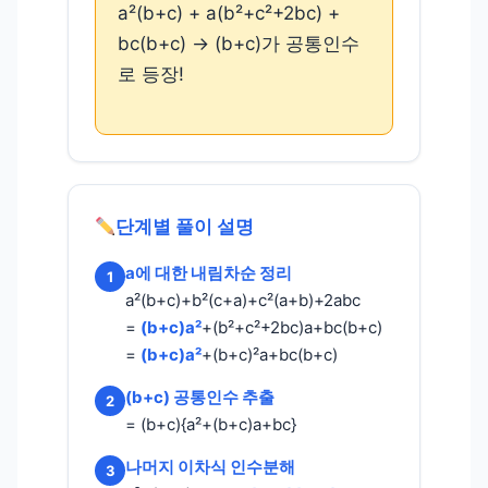
a²(b+c) + a(b²+c²+2bc) +
bc(b+c) → (b+c)가 공통인수
로 등장!
단계별 풀이 설명
a에 대한 내림차순 정리
1
a²(b+c)+b²(c+a)+c²(a+b)+2abc
=
(b+c)a²
+(b²+c²+2bc)a+bc(b+c)
=
(b+c)a²
+(b+c)²a+bc(b+c)
(b+c) 공통인수 추출
2
= (b+c){a²+(b+c)a+bc}
나머지 이차식 인수분해
3