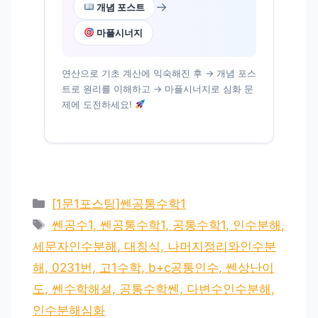
→
개념 포스트
마플시너지
연산으로 기초 계산에 익숙해진 후 → 개념 포스
트로 원리를 이해하고 → 마플시너지로 심화 문
제에 도전하세요!
카
[1문1포스팅]쎈공통수학1
테
태
쎈공수1, 쎈공통수학1, 공통수학1, 인수분해,
고
그
세문자인수분해, 대칭식, 나머지정리와인수분
리
해, 0231번, 고1수학, b+c공통인수, 쎈상난이
도, 쎈수학해설, 공통수학쎈, 다변수인수분해,
인수분해심화