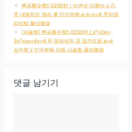
쎈공통수학1 0230번｜이변수 다항식 x 기
준 내림차순 정리 후 인수분해 a-b+c=6 문자정
리비법 풀이해설
[서술형] 쎈공통수학1 0232번｜x²+2xy-
3y²+ax+4y+4 두 일차식의 곱 조건으로 a=4
상수항 y 인수분해 비법 서술형 풀이해설
댓글 남기기
댓
글