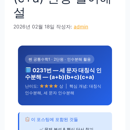
설
2026년 02월 18일
작성자:
admin
쎈 공통수학1 · 2단원 · 인수분해 활용
0231번 — 세 문자 대칭식 인
수분해 — (a+b)(b+c)(c+a)
난이도:
상 | 핵심 개념: 대칭식
인수분해, 세 문자 인수분해
이 포스팅에 포함된 것들
문제 분석 & 핵심 단서 찾기