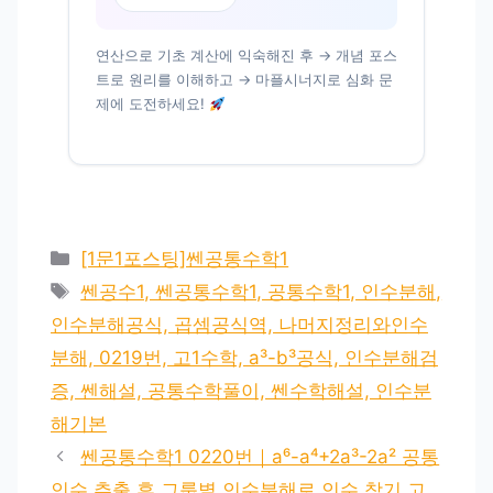
연산으로 기초 계산에 익숙해진 후 → 개념 포스
트로 원리를 이해하고 → 마플시너지로 심화 문
제에 도전하세요!
카
[1문1포스팅]쎈공통수학1
테
태
쎈공수1, 쎈공통수학1, 공통수학1, 인수분해,
고
그
인수분해공식, 곱셈공식역, 나머지정리와인수
리
분해, 0219번, 고1수학, a³-b³공식, 인수분해검
증, 쎈해설, 공통수학풀이, 쎈수학해설, 인수분
해기본
쎈공통수학1 0220번｜a⁶-a⁴+2a³-2a² 공통
인수 추출 후 그룹별 인수분해로 인수 찾기 고