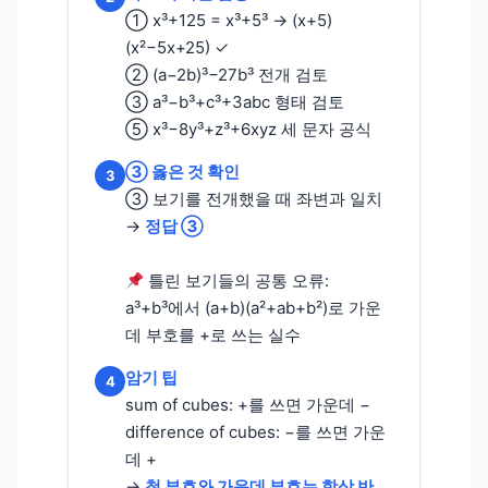
① x³+125 = x³+5³ → (x+5)
(x²−5x+25) ✓
② (a−2b)³−27b³ 전개 검토
③ a³−b³+c³+3abc 형태 검토
⑤ x³−8y³+z³+6xyz 세 문자 공식
③ 옳은 것 확인
3
③ 보기를 전개했을 때 좌변과 일치
→
정답 ③
틀린 보기들의 공통 오류:
a³+b³에서 (a+b)(a²+ab+b²)로 가운
데 부호를 +로 쓰는 실수
암기 팁
4
sum of cubes: +를 쓰면 가운데 −
difference of cubes: −를 쓰면 가운
데 +
→
첫 부호와 가운데 부호는 항상 반