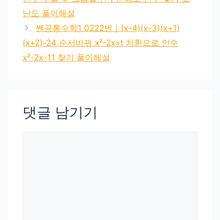
난도 풀이해설
쎈공통수학1 0222번｜(x-4)(x-3)(x+1)
(x+2)-24 순서바꿔 x²-2x=t 치환으로 인수
x²-2x-11 찾기 풀이해설
댓글 남기기
댓
글