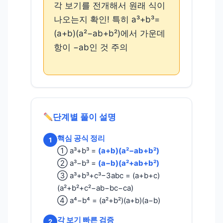
각 보기를 전개해서 원래 식이
나오는지 확인! 특히 a³+b³=
(a+b)(a²−ab+b²)에서 가운데
항이 −ab인 것 주의
단계별 풀이 설명
핵심 공식 정리
1
① a³+b³ =
(a+b)(a²−ab+b²)
② a³−b³ =
(a−b)(a²+ab+b²)
③ a³+b³+c³−3abc = (a+b+c)
(a²+b²+c²−ab−bc−ca)
④ a⁴−b⁴ = (a²+b²)(a+b)(a−b)
각 보기 빠른 검증
2