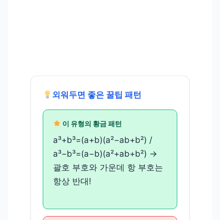
외워두면 좋은 꿀팁 패턴
이 유형의 황금 패턴
a³+b³=(a+b)(a²−ab+b²) /
a³−b³=(a−b)(a²+ab+b²) →
괄호 부호와 가운데 항 부호는
항상 반대!