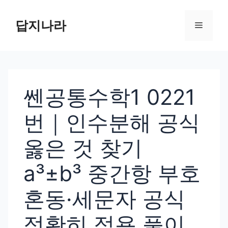
컨
텐
답지나라
메
츠
로
뉴
건
너
쎈공통수학1 0221
뛰
기
번｜인수분해 공식
옳은 것 찾기
a³±b³ 중간항 부호
혼동·세문자 공식
정확히 적용 풀이