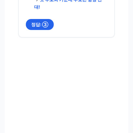
대!
정답: ③