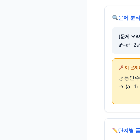
문제 분석
[문제 요약
a⁶−a⁴+
이 문제
공통인수 a
→ (a−1
단계별 