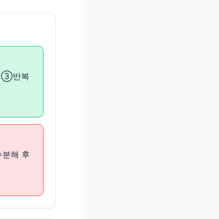
기 ③반복
수분해 후