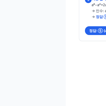
a⁶−a⁴+2a
→ 인수: a,
→
정답 
정답: ⑤ (