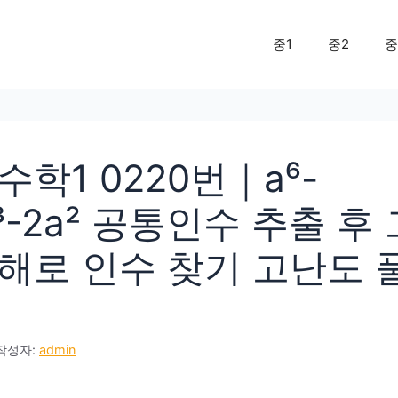
중1
중2
중
학1 0220번｜a⁶-
a³-2a² 공통인수 추출 후
해로 인수 찾기 고난도 
작성자:
admin