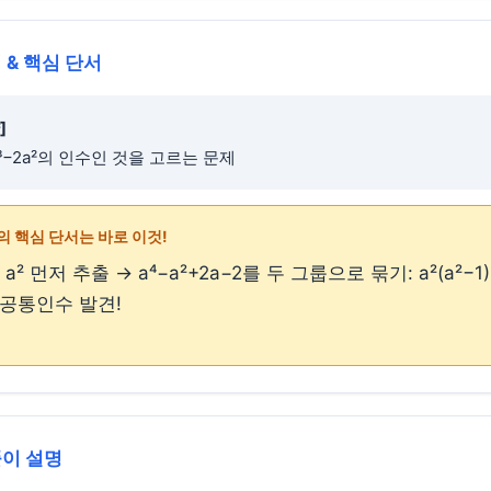
 & 핵심 단서
]
2a³−2a²의 인수인 것을 고르는 문제
의 핵심 단서는 바로 이것!
² 먼저 추출 → a⁴−a²+2a−2를 두 그룹으로 묶기: a²(a²−1)+
) 공통인수 발견!
풀이 설명