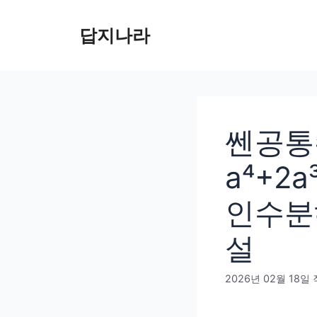
컨
텐
답지나라
츠
로
건
너
뛰
쎈공통수
기
a⁴+2
인수분
설
2026년 02월 18일