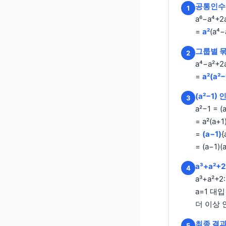
공통인수 
1
a⁶−a⁴+2
=
a²
(a⁴−
그룹별 
2
a⁴−a²+2
=
a²(a²−
(a²−1
3
a²−1 = (
= a²(a+1
=
(a−1)
{
= (a−1)(
a³+a²
4
a³+a²+2
a=1 대입
더 이상 
최종 결과
5