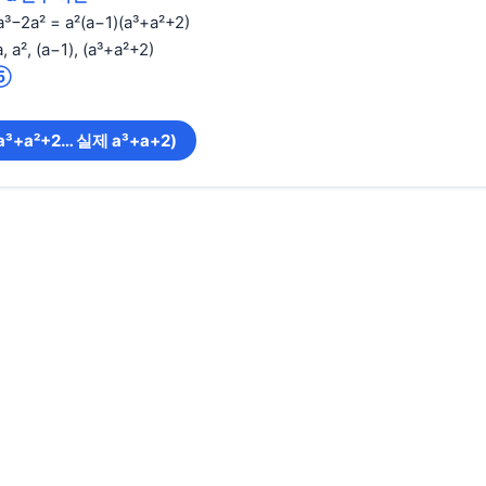
³−2a² = a²(a−1)(a³+a²+2)
 a², (a−1), (a³+a²+2)
⑤
a³+a²+2… 실제 a³+a+2)