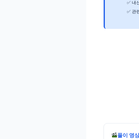
내신
관련
풀이 영