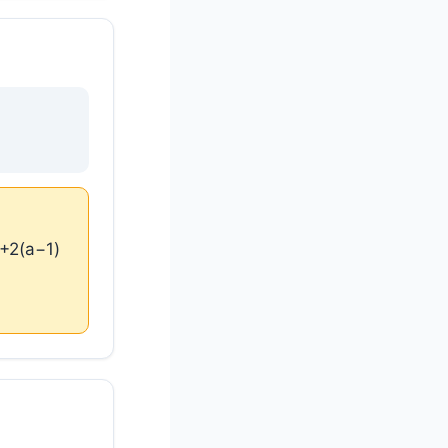
2(a−1)