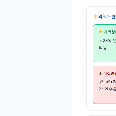
외워두면
이 유형
고차식 
적용
이것만 
a⁴−a²
각 인수