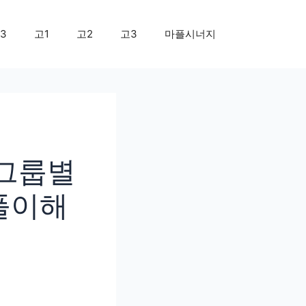
3
고1
고2
고3
마플시너지
 그룹별
풀이해