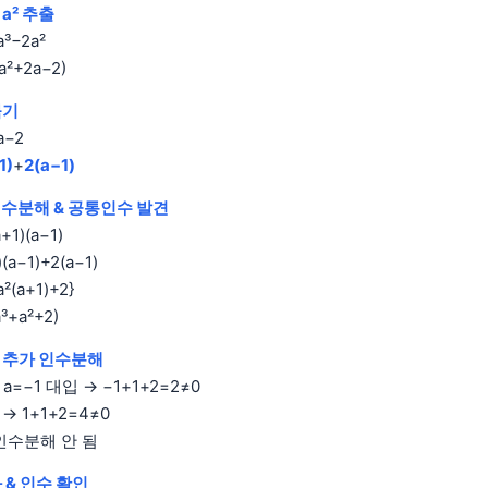
a² 추출
a³−2a²
a²+2a−2)
묶기
a−2
1)
+
2(a−1)
) 인수분해 & 공통인수 발견
a+1)(a−1)
)(a−1)+2(a−1)
a²(a+1)+2}
a³+a²+2)
+2 추가 인수분해
: a=−1 대입 → −1+1+2=2≠0
 → 1+1+2=4≠0
인수분해 안 됨
 & 인수 확인