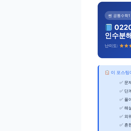
쎈 공통수학1 
022
인수분
난이도:
이 포스팅
문제
단
풀이
해
외
흔한