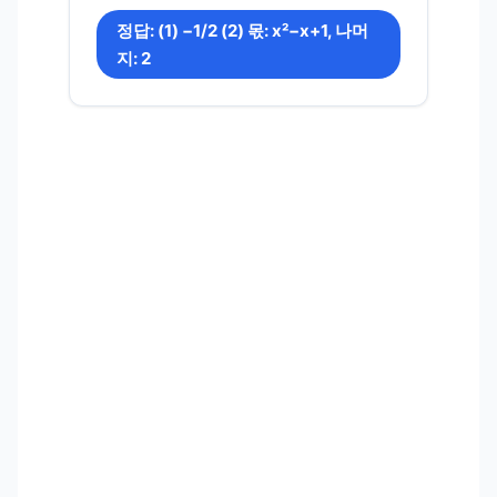
정답: (1) −1/2 (2) 몫: x²−x+1, 나머
지: 2