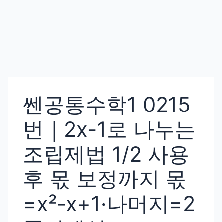
쎈공통수학1 0215
번｜2x-1로 나누는
조립제법 1/2 사용
후 몫 보정까지 몫
=x²-x+1·나머지=2