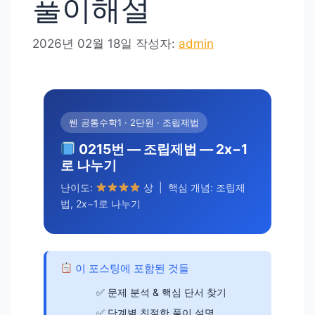
풀이해설
2026년 02월 18일
작성자:
admin
쎈 공통수학1 · 2단원 · 조립제법
0215번 — 조립제법 — 2x−1
로 나누기
난이도:
상 | 핵심 개념: 조립제
법, 2x−1로 나누기
이 포스팅에 포함된 것들
문제 분석 & 핵심 단서 찾기
단계별 친절한 풀이 설명