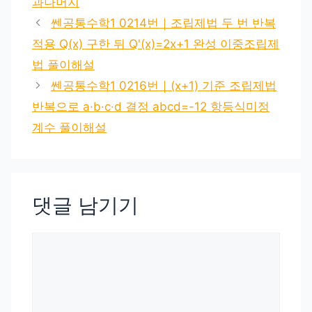
과나머지
쎈공통수학1 0214번｜조립제법 두 번 반복
적용 Q(x) 구한 뒤 Q'(x)=2x+1 완성 이중조립제
법 풀이해설
쎈공통수학1 0216번｜(x+1) 기준 조립제법
반복으로 a·b·c·d 결정 abcd=-12 항등식미정
계수 풀이해설
댓글 남기기
댓
글