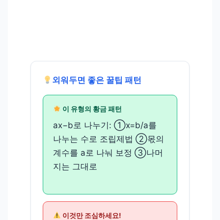
외워두면 좋은 꿀팁 패턴
이 유형의 황금 패턴
ax−b로 나누기: ①x=b/a를
나누는 수로 조립제법 ②몫의
계수를 a로 나눠 보정 ③나머
지는 그대로
이것만 조심하세요!