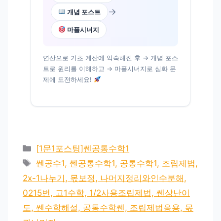
→
개념 포스트
마플시너지
연산으로 기초 계산에 익숙해진 후 → 개념 포스
트로 원리를 이해하고 → 마플시너지로 심화 문
제에 도전하세요!
카
[1문1포스팅]쎈공통수학1
테
태
쎈공수1, 쎈공통수학1, 공통수학1, 조립제법,
고
그
2x-1나누기, 몫보정, 나머지정리와인수분해,
리
0215번, 고1수학, 1/2사용조립제법, 쎈상난이
도, 쎈수학해설, 공통수학쎈, 조립제법응용, 몫