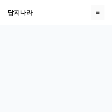
컨
텐
답지나라
메
츠
로
뉴
건
너
뛰
기