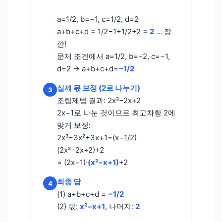
a=1/2, b=−1, c=1/2, d=2
a+b+c+d = 1/2−1+1/2+2 =
2
… 잠
깐!
문제 조건에서 a=1/2, b=−2, c=−1,
d=2 → a+b+c+d=
−1/2
실제 몫 보정 (2로 나누기)
3
조립제법 결과: 2x²−2x+2
2x−1로 나눈 것이므로 최고차항 2에
맞게 보정:
2x³−3x²+3x+1=(x−1/2)
(2x²−2x+2)+2
= (2x−1)·
(x²−x+1)
+2
최종 답
4
(1) a+b+c+d =
−1/2
(2) 몫:
x²−x+1
, 나머지:
2