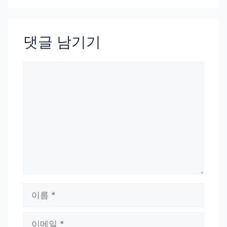
댓글 남기기
댓
글
이
름
이