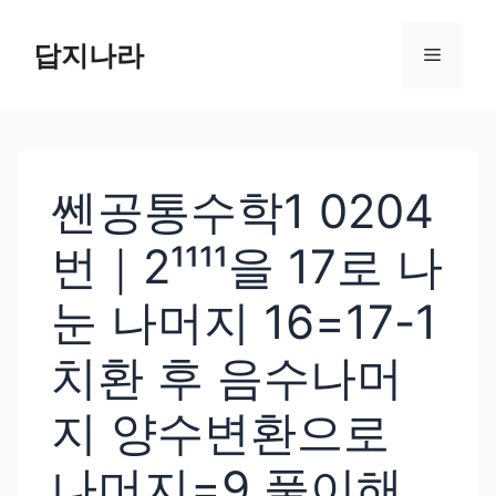
컨
텐
답지나라
메
츠
로
뉴
건
너
쎈공통수학1 0204
뛰
기
번｜2¹¹¹¹을 17로 나
눈 나머지 16=17-1
치환 후 음수나머
지 양수변환으로
나머지=9 풀이해