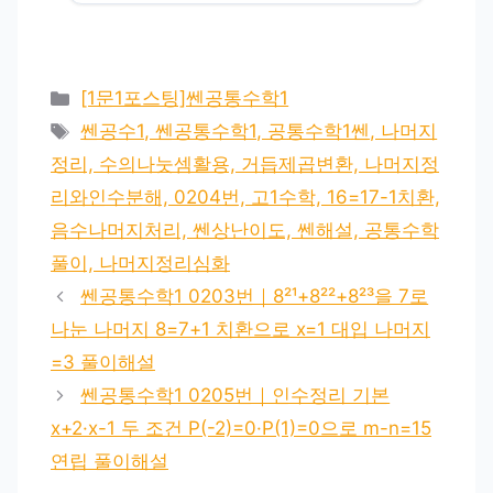
카
[1문1포스팅]쎈공통수학1
테
태
쎈공수1, 쎈공통수학1, 공통수학1쎈, 나머지
고
그
정리, 수의나눗셈활용, 거듭제곱변환, 나머지정
리
리와인수분해, 0204번, 고1수학, 16=17-1치환,
음수나머지처리, 쎈상난이도, 쎈해설, 공통수학
풀이, 나머지정리심화
쎈공통수학1 0203번｜8²¹+8²²+8²³을 7로
나눈 나머지 8=7+1 치환으로 x=1 대입 나머지
=3 풀이해설
쎈공통수학1 0205번｜인수정리 기본
x+2·x-1 두 조건 P(-2)=0·P(1)=0으로 m-n=15
연립 풀이해설