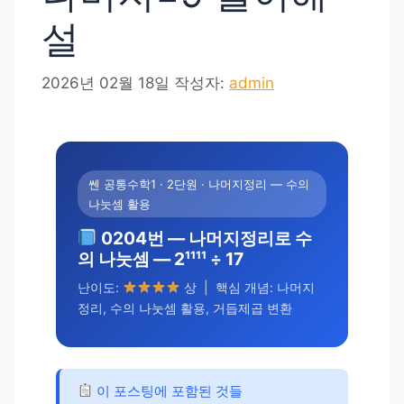
설
2026년 02월 18일
작성자:
admin
쎈 공통수학1 · 2단원 · 나머지정리 — 수의
나눗셈 활용
0204번 — 나머지정리로 수
의 나눗셈 — 2¹¹¹¹ ÷ 17
난이도:
상 | 핵심 개념: 나머지
정리, 수의 나눗셈 활용, 거듭제곱 변환
이 포스팅에 포함된 것들