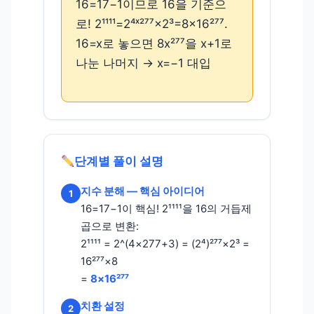
16=17−1이므로 16을 기준으
로! 2¹¹¹¹=2⁴ˣ²⁷⁷×2³=8×16²⁷⁷.
16=x로 놓으면 8x²⁷⁷을 x+1로
나눈 나머지 → x=−1 대입
단계별 풀이 설명
지수 분해 — 핵심 아이디어
1
16=17−1이 핵심! 2¹¹¹¹을 16의 거듭제
곱으로 변환:
2¹¹¹¹ = 2^(4×277+3) = (2⁴)²⁷⁷×2³ =
16²⁷⁷×8
=
8×16²⁷⁷
치환 설정
2