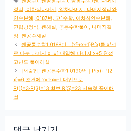
쎈공수1, 쎈공통수학1, 공통수학1쎈, 나머지
고
그
정리, 이차식나머지, 일차나머지, 나머지정리와
리
인수분해, 0187번, 고1수학, 이차식인수분해,
연립방정식, 쎈해설, 공통수학풀이, 나머지결
정, 쎈공수해설
쎈공통수학1 0188번｜(x²+x+1)P(x)를 x²-1
로 나눈 나머지 x=±1 대입해 나머지 x+5 완성
고난도 풀이해설
[서술형] 쎈공통수학1 0190번｜P(x)+P(2-
x)=6 조건에 x=1·x=-1 대입으로
P(1)=3·P(3)=13 확보 R(5)=23 서술형 풀이해
설
댓글 남기기