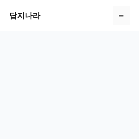
컨
텐
답지나라
메
츠
로
뉴
건
너
뛰
기