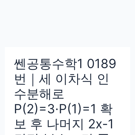
쎈공통수학1 0189
번｜세 이차식 인
수분해로
P(2)=3·P(1)=1 확
보 후 나머지 2x-1