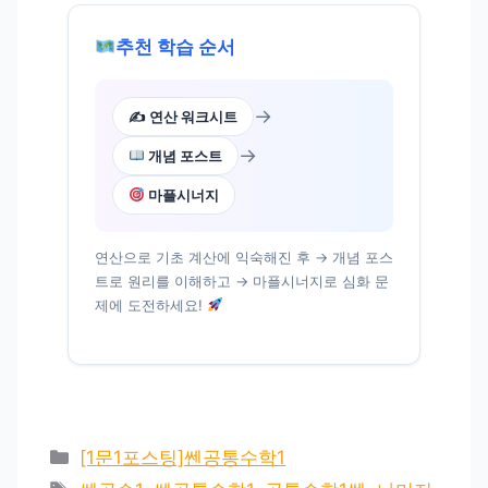
추천 학습 순서
→
✍️ 연산 워크시트
→
개념 포스트
마플시너지
연산으로 기초 계산에 익숙해진 후 → 개념 포스
트로 원리를 이해하고 → 마플시너지로 심화 문
제에 도전하세요!
카
[1문1포스팅]쎈공통수학1
테
태