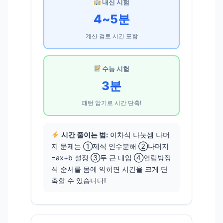
내신 시험
4~5분
계산 검토 시간 포함
수능 시험
3분
패턴 암기로 시간 단축!
시간 줄이는 법:
이차식 나눗셈 나머
지 문제는 ①제식 인수분해 ②나머지
=ax+b 설정 ③두 근 대입 ④연립방정
식 순서를 몸에 익히면 시간을 크게 단
축할 수 있습니다!