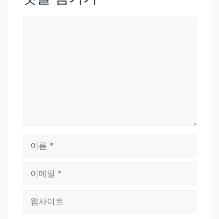
댓
글
이
름
이
메
일
웹
사