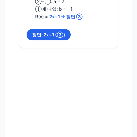
②−①: a = 2
①에 대입: b = −1
R(x) =
2x−1 → 정답 ③
정답: 2x−1 (③)