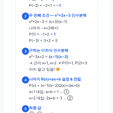
P(−2) = −2+1 =
−1
두 번째 조건 — x²+2x−3 인수분해
2
x²+2x−3 = (x+3)(x−1)
나머지 −x+2에서:
P(1) = −1+2 =
1
P(−3) = 3+2 = 5
구하는 이차식 인수분해
3
x²−3x+2 =
(x−1)(x−2)
→ 근이 x=1, x=2 → P(1)=1, P(2)=3
이미 알고 있음!
나머지 R(x)=ax+b 설정 & 연립
4
P(x) = (x−1)(x−2)Q(x)+(ax+b)
x=1 대입: a+b = 1 … ①
x=2 대입: 2a+b = 3 … ②
최종 답
5