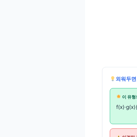
외워두면
이 유형
f(x)·g(