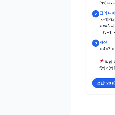
P(x)÷(x
곱의 나
2
(x+1)P
= x=3 
= (3+1)·
계산
3
= 4×7 =
핵심 
f(x)·g(
정답: 28 