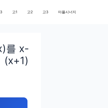
3
고1
고2
고3
마플시너지
)를 x-
(x+1)