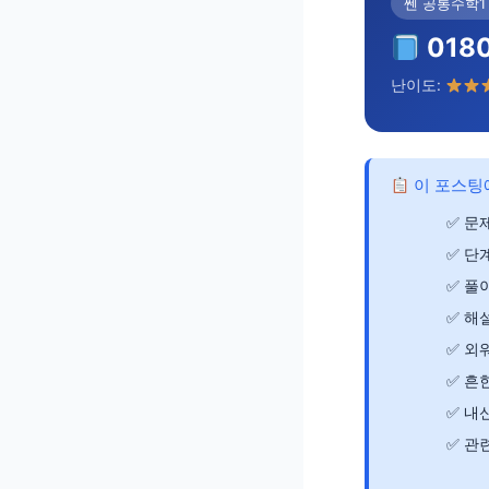
쎈 공통수학1
018
난이도:
이 포스팅
문제
단
풀이
해
외
흔한
내신
관련