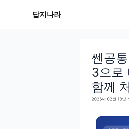
컨
텐
답지나라
츠
로
건
너
뛰
쎈공통수
기
3으로 
함께 
2026년 02월 18일