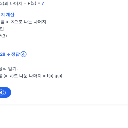
−3)의 나머지 = P(3) =
7
머지 계산
(x)를 x−3으로 나눈 나머지
대입
P(3)
28 → 정답 ④
공식 암기:
x)를 (x−a)로 나눈 나머지 = f(a)·g(a)
(④)