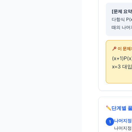
[문제 요약
다항식 P(
때의 나머
이 문제
(x+1)P
x=3 대입
단계별 
나머지정
1
나머지정