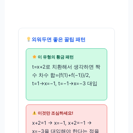
외워두면 좋은 꿀팁 패턴
이 유형의 황금 패턴
t=x+2로 치환해서 생각하면 짝
수 차수 합={f(1)+f(−1)}/2,
t=1→x=−1, t=−1→x=−3 대입
이것만 조심하세요!
x+2=1 → x=−1, x+2=−1 →
x=−3을 대입해야 한다는 점을