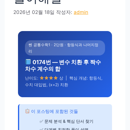
2026년 02월 18일
작성자:
admin
쎈 공통수학1 · 2단원 · 항등식과 나머지정
리
0174번 — 변수 치환 후 짝수
차수 계수의 합
난이도:
상 | 핵심 개념: 항등식,
수치 대입법, (x+2) 치환
이 포스팅에 포함된 것들
문제 분석 & 핵심 단서 찾기
단계별 친절한 풀이 설명