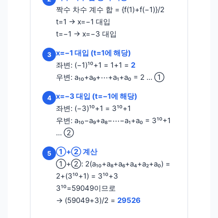
짝수 차수 계수 합 = {f(1)+f(−1)}/2
t=1 → x=−1 대입
t=−1 → x=−3 대입
x=−1 대입 (t=1에 해당)
3
좌변: (−1)¹⁰+1 = 1+1 =
2
우변: a₁₀+a₉+⋯+a₁+a₀ = 2 … ①
x=−3 대입 (t=−1에 해당)
4
좌변: (−3)¹⁰+1 = 3¹⁰+1
우변: a₁₀−a₉+a₈−⋯−a₁+a₀ = 3¹⁰+1
… ②
①+② 계산
5
①+②: 2(a₁₀+a₈+a₆+a₄+a₂+a₀) =
2+(3¹⁰+1) = 3¹⁰+3
3¹⁰=59049이므로
→ (59049+3)/2 =
29526