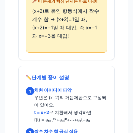
이 문제의 핵심 단서는 바로 이것!
(x+2)로 묶인 항등식에서 짝수
계수 합 → (x+2)=1일 때,
(x+2)=−1일 때 대입, 즉 x=−1
과 x=−3을 대입!
단계별 풀이 설명
치환 아이디어 파악
1
우변은 (x+2)의 거듭제곱으로 구성되
어 있어요.
t = x+2
로 치환해서 생각하면:
f(t) = a₁₀t¹⁰+a₉t⁹+⋯+a₁t+a₀
짝수 차수 합 공식 적용
2