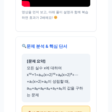
영상을 먼저 보고, 아래 풀이 설명과 함께 복습
하면 효과가 2배예요!
문제 분석 & 핵심 단서
[문제 요약]
모든 실수 x에 대하여
x¹⁰+1=a₁₀(x+2)¹⁰+a₉(x+2)⁹+⋯
+a₁(x+2)+a₀이 성립할 때,
a₁₀+a₈+a₆+a₄+a₂+a₀의 값을 구하
는 문제