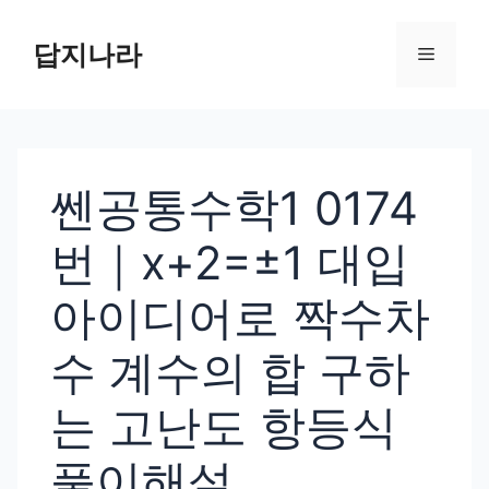
컨
텐
답지나라
메
츠
로
뉴
건
너
쎈공통수학1 0174
뛰
기
번｜x+2=±1 대입
아이디어로 짝수차
수 계수의 합 구하
는 고난도 항등식
풀이해설