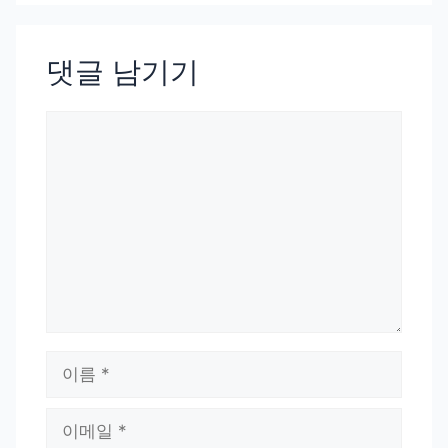
댓글 남기기
댓
글
이
름
이