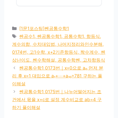
카
[1문1포스팅]쎈공통수학1
테
태
쎈공수1, 쎈공통수학1, 공통수학1, 항등식,
고
그
계수의합, 수치대입법, 나머지정리와인수분해,
리
0174번, 고1수학, x+2기준항등식, 짝수계수, 쎈
상난이도, 쎈수학해설, 공통수학쎈, 고차항등식
쎈공통수학1 0173번｜x=0으로 a₀ 먼저 분
리 후 x=1 대입으로 a₁+⋯+a₁₀=781 구하는 풀
이해설
쎈공통수학1 0175번｜나누어떨어지는 조
건에서 몫을 x+c로 설정 계수비교로 ab=4 구
하기 풀이해설