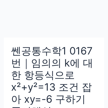
쎈공통수학1 0167
번｜임의의 k에 대
한 항등식으로
x²+y²=13 조건 잡
아 xy=-6 구하기