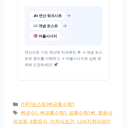
→
✍️ 연산 워크시트
→
개념 포스트
마플시너지
연산으로 기초 계산에 익숙해진 후 → 개념 포스
트로 원리를 이해하고 → 마플시너지로 심화 문
제에 도전하세요!
카
[1문1포스팅]쎈공통수학1
테
태
쎈공수1, 쎈공통수학1, 공통수학1쎈, 항등식
고
그
의성질, k항등식, 이차식조건, 나머지정리와인
리