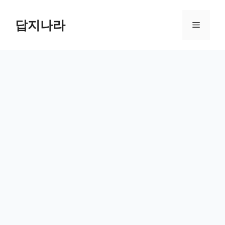
컨
텐
답지나라
메
츠
로
뉴
건
너
뛰
기