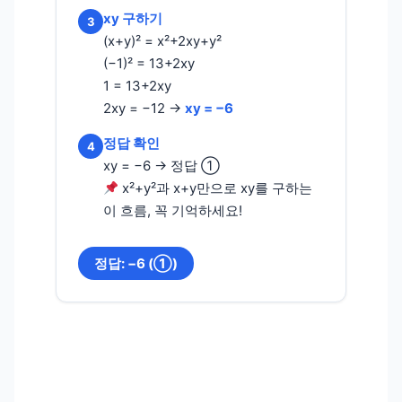
xy 구하기
3
(x+y)² = x²+2xy+y²
(−1)² = 13+2xy
1 = 13+2xy
2xy = −12 →
xy = −6
정답 확인
4
xy = −6 → 정답 ①
x²+y²과 x+y만으로 xy를 구하는
이 흐름, 꼭 기억하세요!
정답: −6 (①)