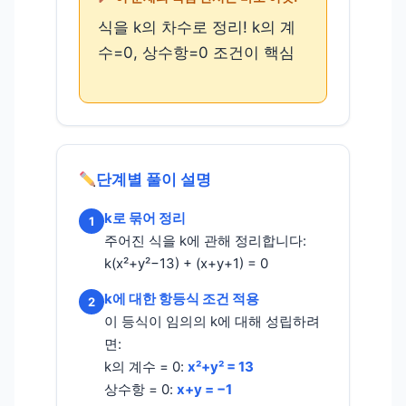
식을 k의 차수로 정리! k의 계
수=0, 상수항=0 조건이 핵심
단계별 풀이 설명
k로 묶어 정리
1
주어진 식을 k에 관해 정리합니다:
k(x²+y²−13) + (x+y+1) = 0
k에 대한 항등식 조건 적용
2
이 등식이 임의의 k에 대해 성립하려
면:
k의 계수 = 0:
x²+y² = 13
상수항 = 0:
x+y = −1