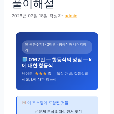
풀이해설
2026년 02월 18일
작성자:
admin
쎈 공통수학1 · 2단원 · 항등식과 나머지정
리
0167번 — 항등식의 성질 — k
에 대한 항등식
난이도:
중 | 핵심 개념: 항등식의
성질, k에 대한 항등식
이 포스팅에 포함된 것들
문제 분석 & 핵심 단서 찾기