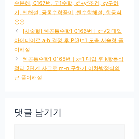
수분해, 0167번, 고1수학, x²+y²조건, xy구하
기, 쎈해설, 공통수학풀이, 쎈수학해설, 항등식
응용
[서술형] 쎈공통수학1 0166번｜x=√2 대입
아이디어로 a·b 결정 후 P(3)=1 도출 서술형 풀
이해설
쎈공통수학1 0168번｜x=1 대입 후 k항등식
정리 2단계 사고로 m-n 구하기 이차방정식의
근 풀이해설
댓글 남기기
댓
글