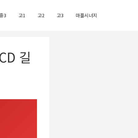
중3
고1
고2
고3
마플시너지
CD 길