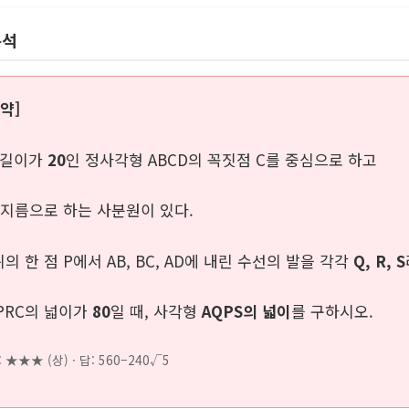
분석
약]
 길이가
20
인 정사각형 ABCD의 꼭짓점 C를 중심으로 하고
 반지름으로 하는 사분원이 있다.
위의 한 점 P에서 AB, BC, AD에 내린 수선의 발을 각각
Q, R, S
PRC의 넓이가
80
일 때, 사각형
AQPS의 넓이
를 구하시오.
 ★★★ (상) · 답: 560−240√5