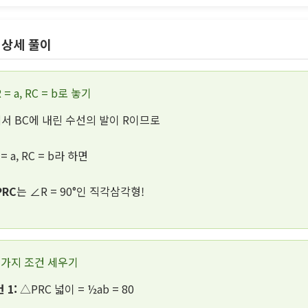
 상세 풀이
 = a, RC = b로 놓기
에서 BC에 내린 수선의 발이 R이므로
 = a, RC = b라 하면
PRC
는 ∠R = 90°인 직각삼각형!
 가지 조건 세우기
 1:
△PRC 넓이 = ½ab = 80