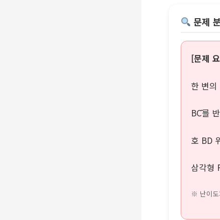
문제 
[문제 요
한 변의
BC̄를
호 BD 
삼각형 
※ 난이도: