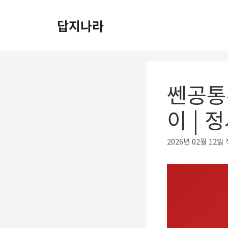
컨
텐
답지나라
츠
로
건
너
쎈공통
뛰
이 |
기
2026년 02월 12일