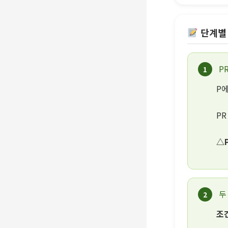
단계별
PR
1
P
PR
△
두
2
조건