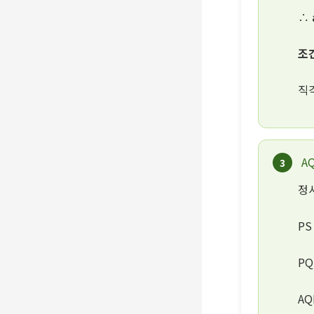
∴
조건
직각
A
3
정사
PS
PQ
A