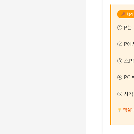
핵심
① P는
② P에서
③ △PR
④ PC 
⑤ 사각형
핵심: (