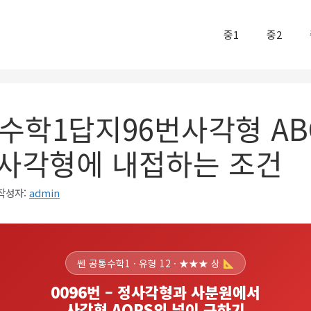
중1
중2
수학1답지96번사각형 AB
 정사각형에 내접하는 조건
작성자:
admin
쎈 공통수학1 · 유형 12 · ★★★ 상
0096번 – 정사각형과 사분원에서
사각형 AQPS의 넓이 구하기