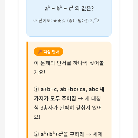
a³ + b³ + c³
의 값은?
※ 난이도: ★★☆ (중) · 답: ④ 2√2
핵심 단서
이 문제의 단서를 하나씩 짚어볼
게요!
①
a+b+c, ab+bc+ca, abc 세
가지가 모두 주어짐
→ 세 대칭
식 3총사가 완벽히 갖춰져 있어
요!
②
a³+b³+c³을 구하라
→ 세제