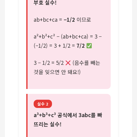
부호 실수!
ab+bc+ca =
−1/2
이므로
a²+b²+c² − (ab+bc+ca) = 3 −
(−1/2) = 3 + 1/2 =
7/2
3 − 1/2 = 5/2
(음수를 빼는
것을 잊으면 안 돼요!)
실수 2
a³+b³+c³ 공식에서 3abc를 빠
뜨리는 실수!