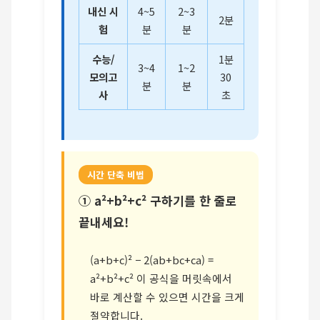
내신 시
4~5
2~3
2분
험
분
분
수능/
1분
3~4
1~2
모의고
30
분
분
사
초
시간 단축 비법
① a²+b²+c² 구하기를 한 줄로
끝내세요!
(a+b+c)² − 2(ab+bc+ca) =
a²+b²+c² 이 공식을 머릿속에서
바로 계산할 수 있으면 시간을 크게
절약합니다.