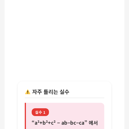
자주 틀리는 실수
실수 1
“a²+b²+c² − ab−bc−ca” 에서