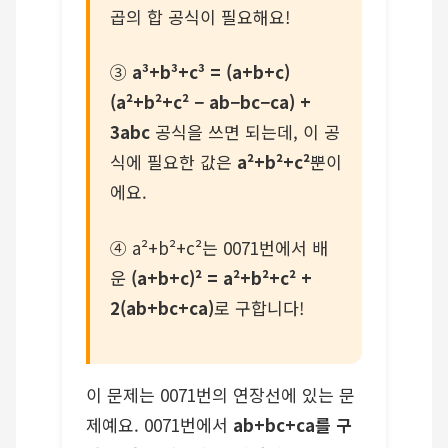
곱의 합 공식이 필요해요!
③
a³+b³+c³ = (a+b+c)
(a²+b²+c² − ab−bc−ca) +
3abc
공식을 쓰면 되는데, 이 공
식에 필요한 값은
a²+b²+c²
뿐이
에요.
④ a²+b²+c²는 0071번에서 배
운
(a+b+c)² = a²+b²+c² +
2(ab+bc+ca)
로 구합니다!
이 문제는 0071번의 연장선에 있는 문
제예요. 0071번에서
ab+bc+ca를 구