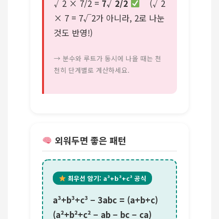
√2 × 7/2 =
7√2/2
(√2
× 7 = 7√2가 아니라, 2로 나눈
것도 반영!)
→ 분수와 루트가 동시에 나올 때는 천
천히 단계별로 계산하세요.
외워두면 좋은 패턴
최우선 암기: a³+b³+c³ 공식
a³+b³+c³ − 3abc = (a+b+c)
(a²+b²+c² − ab − bc − ca)