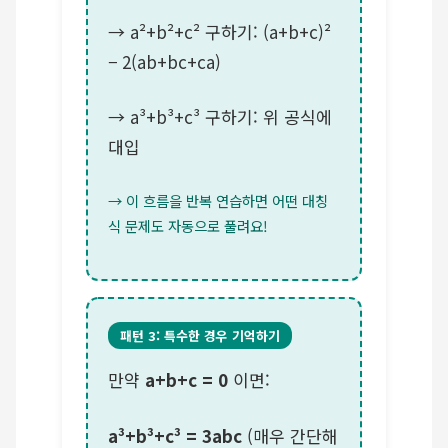
→ a²+b²+c² 구하기: (a+b+c)²
− 2(ab+bc+ca)
→ a³+b³+c³ 구하기: 위 공식에
대입
→ 이 흐름을 반복 연습하면 어떤 대칭
식 문제도 자동으로 풀려요!
패턴 3: 특수한 경우 기억하기
만약
a+b+c = 0
이면:
a³+b³+c³ = 3abc
(매우 간단해