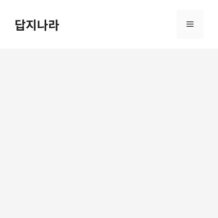
컨
텐
답지나라
메
츠
로
뉴
건
너
뛰
기