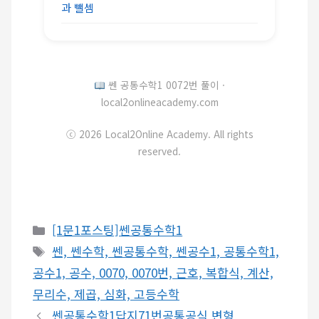
과 뺄셈
쎈 공통수학1 0072번 풀이 ·
local2onlineacademy.com
ⓒ 2026 Local2Online Academy. All rights
reserved.
카
[1문1포스팅]쎈공통수학1
테
태
쎈, 쎈수학, 쎈공통수학, 쎈공수1, 공통수학1,
고
그
공수1, 공수, 0070, 0070번, 근호, 복합식, 계산,
리
무리수, 제곱, 심화, 고등수학
쎈공통수학1답지71번공통공식 변형