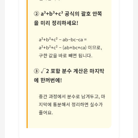
② a³+b³+c³ 공식의 괄호 안쪽
을 미리 정리하세요!
a²+b²+c² − ab−bc−ca =
a²+b²+c² − (ab+bc+ca) 이므로,
구한 값을 바로 빼면 됩니다.
③ √2 포함 분수 계산은 마지막
에 한꺼번에!
중간 과정에서 분수로 남겨두고, 마
지막에 통분해서 정리하면 실수가
줄어요.