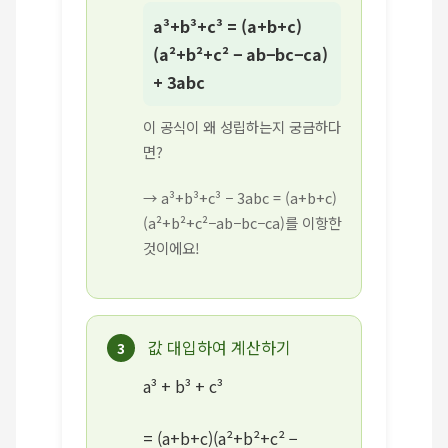
a³+b³+c³ = (a+b+c)
(a²+b²+c² − ab−bc−ca)
+ 3abc
이 공식이 왜 성립하는지 궁금하다
면?
→ a³+b³+c³ − 3abc = (a+b+c)
(a²+b²+c²−ab−bc−ca)를 이항한
것이에요!
값 대입하여 계산하기
3
a³ + b³ + c³
= (a+b+c)(a²+b²+c² −