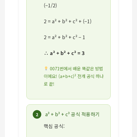
(−1/2)
2 = a² + b² + c² + (−1)
2 = a² + b² + c² − 1
∴ a² + b² + c² = 3
0071번에서 배운 똑같은 방법
이에요! (a+b+c)² 전개 공식 하나
로 끝!
a³ + b³ + c³ 공식 적용하기
2
핵심 공식: