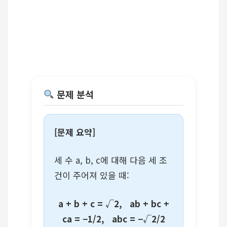
문제 분석
[문제 요약]
세 수 a, b, c에 대해 다음 세 조
건이 주어져 있을 때:
a + b + c = √2, ab + bc +
ca = −1/2, abc = −√2/2