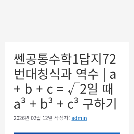
쎈공통수학1답지72
번대칭식과 역수 | a
+ b + c = √2일 때
a³ + b³ + c³ 구하기
2026년 02월 12일
작성자:
admin