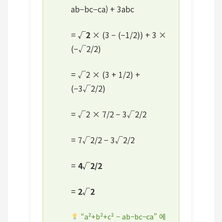
ab−bc−ca) + 3abc
=
√2
× (3 − (−1/2)) + 3 ×
(−√2/2)
= √2 × (3 + 1/2) +
(−3√2/2)
= √2 × 7/2 − 3√2/2
= 7√2/2 − 3√2/2
=
4√2/2
=
2√2
“a²+b²+c² − ab−bc−ca” 에