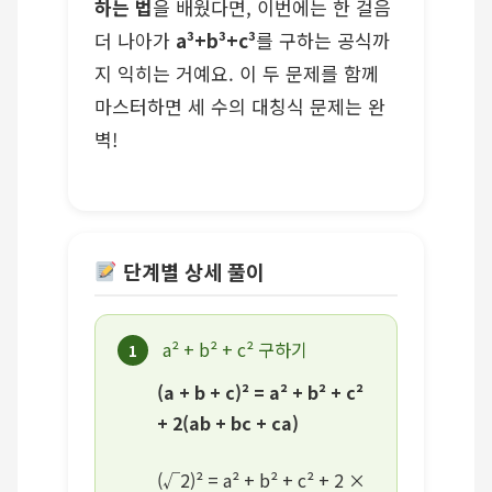
하는 법
을 배웠다면, 이번에는 한 걸음
더 나아가
a³+b³+c³
를 구하는 공식까
지 익히는 거예요. 이 두 문제를 함께
마스터하면 세 수의 대칭식 문제는 완
벽!
단계별 상세 풀이
a² + b² + c² 구하기
1
(a + b + c)² = a² + b² + c²
+ 2(ab + bc + ca)
(√2)² = a² + b² + c² + 2 ×