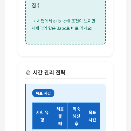
짐!)
→ 시험에서 a+b+c=0 조건이 보이면
세제곱의 합은 3abc로 바로 가세요!
시간 관리 전략
목표 시간
처음
익숙
시험 유
목표
풀
해진
형
시간
때
후