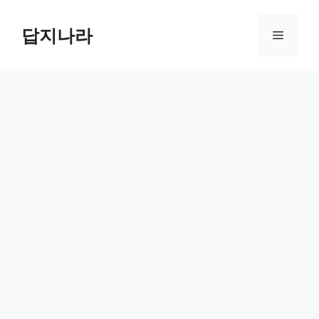
컨
텐
답지나라
메
츠
로
뉴
건
너
뛰
기