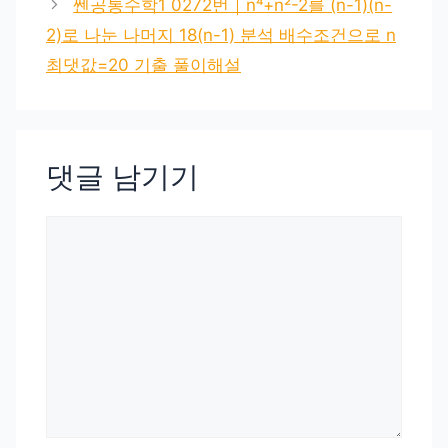
쎈공통수학1 0272번｜n⁴+n²-2를 (n-1)(n-
2)로 나눈 나머지 18(n-1) 분석 배수조건으로 n
최댓값=20 기출 풀이해설
댓글 남기기
댓
글