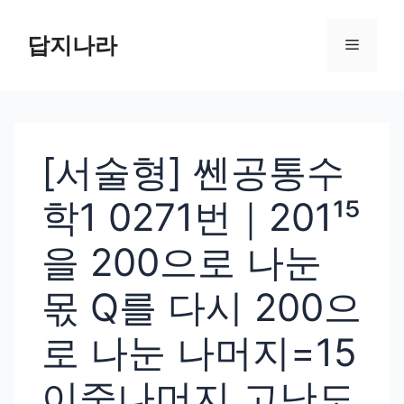
컨
텐
답지나라
메
츠
로
뉴
건
너
[서술형] 쎈공통수
뛰
기
학1 0271번｜201¹⁵
을 200으로 나눈
몫 Q를 다시 200으
로 나눈 나머지=15
이중나머지 고난도