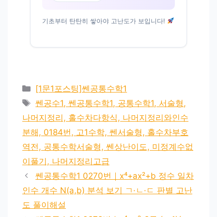
기초부터 탄탄히 쌓아야 고난도가 보입니다!
카
[1문1포스팅]쎈공통수학1
테
태
쎈공수1, 쎈공통수학1, 공통수학1, 서술형,
고
그
나머지정리, 홀수차다항식, 나머지정리와인수
리
분해, 0184번, 고1수학, 쎈서술형, 홀수차부호
역전, 공통수학서술형, 쎈상난이도, 미정계수없
이풀기, 나머지정리고급
쎈공통수학1 0270번｜x⁴+ax²+b 정수 일차
인수 개수 N(a,b) 분석 보기 ㄱ·ㄴ·ㄷ 판별 고난
도 풀이해설