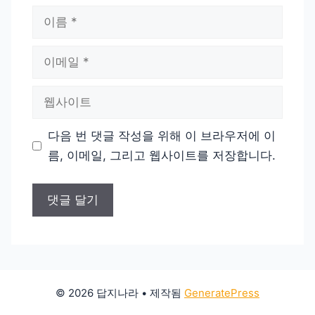
이
름
이
메
일
웹
사
이
다음 번 댓글 작성을 위해 이 브라우저에 이
트
름, 이메일, 그리고 웹사이트를 저장합니다.
© 2026 답지나라
• 제작됨
GeneratePress