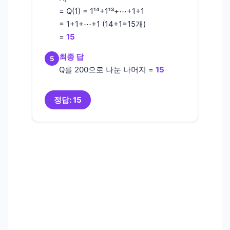
= Q(1) = 1¹⁴+1¹³+⋯+1+1
= 1+1+⋯+1 (14+1=15개)
=
15
최종 답
5
Q를 200으로 나눈 나머지 =
15
정답: 15