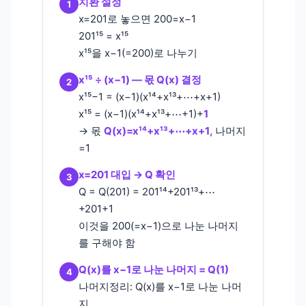
치환 설정
1
x=201로 놓으면 200=x−1
201¹⁵ = x¹⁵
x¹⁵을 x−1(=200)로 나누기
x¹⁵ ÷ (x−1) — 몫 Q(x) 결정
2
x¹⁵−1 = (x−1)(x¹⁴+x¹³+⋯+x+1)
x¹⁵ = (x−1)(x¹⁴+x¹³+⋯+1)+
1
→ 몫
Q(x)=x¹⁴+x¹³+⋯+x+1
, 나머지
=1
x=201 대입 → Q 확인
3
Q = Q(201) = 201¹⁴+201¹³+⋯
+201+1
이것을 200(=x−1)으로 나눈 나머지
를 구해야 함
Q(x)를 x−1로 나눈 나머지 = Q(1)
4
나머지정리: Q(x)를 x−1로 나눈 나머
지