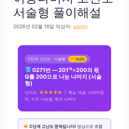
서술형 풀이해설
2026년 02월 18일
작성자:
admin
C단계 고난도 · 서술형
고난도
0271번 — 201¹⁵÷200의 몫
Q를 200으로 나눈 나머지 (서술
형)
난이도:
| 핵심 개념: 나머지정
리, 수의 나눗셈, 몫의 나머지
C단계 고난도 문제입니다!
영상으로 흐름