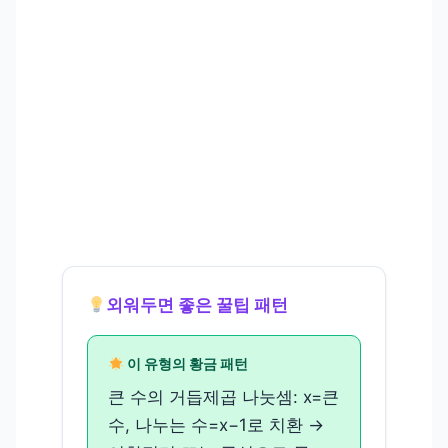
외워두면 좋은 꿀팁 패턴
이 유형의 황금 패턴
큰 수의 거듭제곱 나눗셈: x=큰
수, 나누는 수=x−1로 치환 →