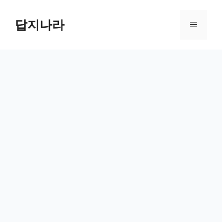
컨
텐
답지나라
메
츠
로
뉴
건
너
뛰
기