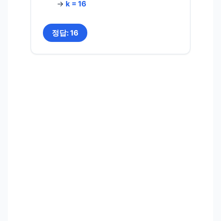
→
k = 16
정답: 16