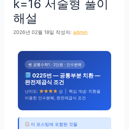
k=16 서술형 풀이
해설
2026년 02월 18일
작성자:
admin
쎈 공통수학1 · 2단원 · 인수분해
0225번 — 공통부분 치환 —
완전제곱식 조건
난이도:
상 | 핵심 개념: 치환을
이용한 인수분해, 완전제곱식 조건
이 포스팅에 포함된 것들