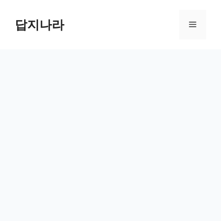
컨
텐
답지나라
메
츠
로
뉴
건
너
뛰
기