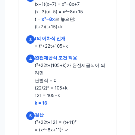
(x−1)(x−7) = x²−8x+7
(x−3)(x−5) = x²−8x+15
t =
x²−8x
로 놓으면:
(t+7)(t+15)+k
t의 이차식 전개
3
= t²+22t+105+k
완전제곱식 조건 적용
4
t²+22t+(105+k)가 완전제곱식이 되
려면
판별식 = 0:
(22/2)² = 105+k
121 = 105+k
k = 16
검산
5
t²+22t+121 = (t+11)²
= (x²−8x+11)² ✓