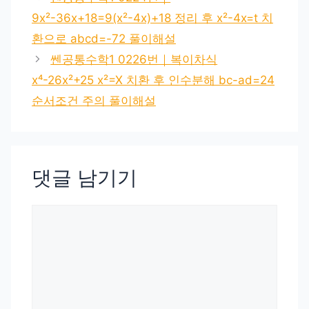
9x²-36x+18=9(x²-4x)+18 정리 후 x²-4x=t 치
환으로 abcd=-72 풀이해설
쎈공통수학1 0226번｜복이차식
x⁴-26x²+25 x²=X 치환 후 인수분해 bc-ad=24
순서조건 주의 풀이해설
댓글 남기기
댓
글