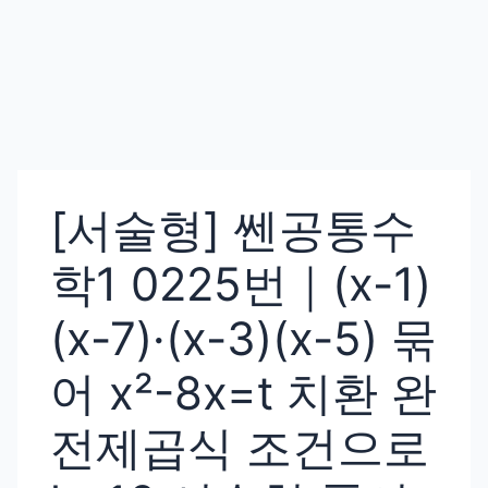
[서술형] 쎈공통수
학1 0225번｜(x-1)
(x-7)·(x-3)(x-5) 묶
어 x²-8x=t 치환 완
전제곱식 조건으로