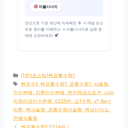
마플시너지
연산으로 기초 계산에 익숙해진 후 → 개념 포스
트로 원리를 이해하고 → 마플시너지로 심화 문
제에 도전하세요!
카
[1문1포스팅]쎈공통수학1
테
태
쎈공수1, 쎈공통수학1, 공통수학1, 서술형,
고
그
인수분해, 치환인수분해, 완전제곱식조건, 나머
리
지정리와인수분해, 0225번, 고1수학, x²-8x=t
치환, 쎈서술형, 공통수학서술형, 쎈상난이도,
판별식활용
쎈공통수학1 0224번｜