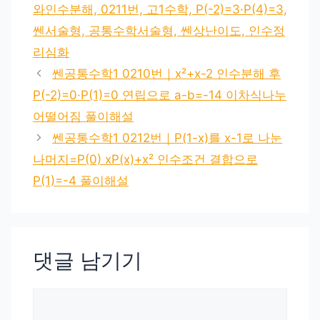
와인수분해, 0211번, 고1수학, P(-2)=3·P(4)=3,
쎈서술형, 공통수학서술형, 쎈상난이도, 인수정
리심화
쎈공통수학1 0210번｜x²+x-2 인수분해 후
P(-2)=0·P(1)=0 연립으로 a-b=-14 이차식나누
어떨어짐 풀이해설
쎈공통수학1 0212번｜P(1-x)를 x-1로 나눈
나머지=P(0) xP(x)+x² 인수조건 결합으로
P(1)=-4 풀이해설
댓글 남기기
댓
글