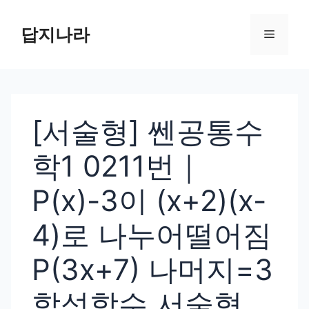
컨
텐
답지나라
메
츠
로
뉴
건
너
[서술형] 쎈공통수
뛰
기
학1 0211번｜
P(x)-3이 (x+2)(x-
4)로 나누어떨어짐
P(3x+7) 나머지=3
합성함수 서술형