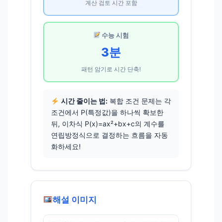
계산 검토 시간 포함
수능 시험
3분
패턴 암기로 시간 단축!
시간 줄이는 법:
복합 조건 문제는 각
조건에서 P(특정값)을 하나씩 확보한
뒤, 이차식 P(x)=ax²+bx+c의 계수를
연립방정식으로 결정하는 흐름을 자동
화하세요!
해설 이미지