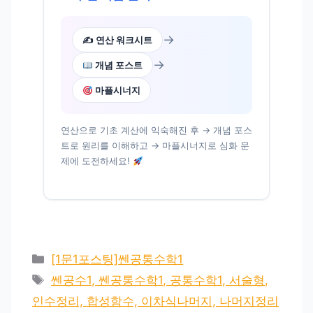
→
✍️ 연산 워크시트
→
개념 포스트
마플시너지
연산으로 기초 계산에 익숙해진 후 → 개념 포스
트로 원리를 이해하고 → 마플시너지로 심화 문
제에 도전하세요!
카
[1문1포스팅]쎈공통수학1
테
태
쎈공수1, 쎈공통수학1, 공통수학1, 서술형,
고
그
인수정리, 합성함수, 이차식나머지, 나머지정리
리