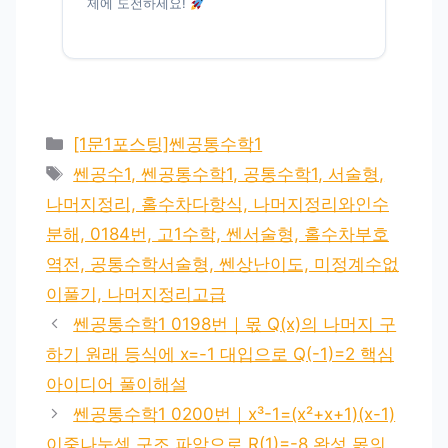
제에 도전하세요!
카
[1문1포스팅]쎈공통수학1
테
태
쎈공수1, 쎈공통수학1, 공통수학1, 서술형,
고
그
나머지정리, 홀수차다항식, 나머지정리와인수
리
분해, 0184번, 고1수학, 쎈서술형, 홀수차부호
역전, 공통수학서술형, 쎈상난이도, 미정계수없
이풀기, 나머지정리고급
쎈공통수학1 0198번｜몫 Q(x)의 나머지 구
하기 원래 등식에 x=-1 대입으로 Q(-1)=2 핵심
아이디어 풀이해설
쎈공통수학1 0200번｜x³-1=(x²+x+1)(x-1)
이중나눗셈 구조 파악으로 R(1)=-8 완성 몫의