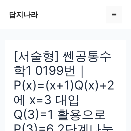
컨
텐
답지나라
메
츠
로
뉴
건
너
[서술형] 쎈공통수
뛰
기
학1 0199번｜
P(x)=(x+1)Q(x)+2
에 x=3 대입
Q(3)=1 활용으로
P(3)=6 2단계나눗