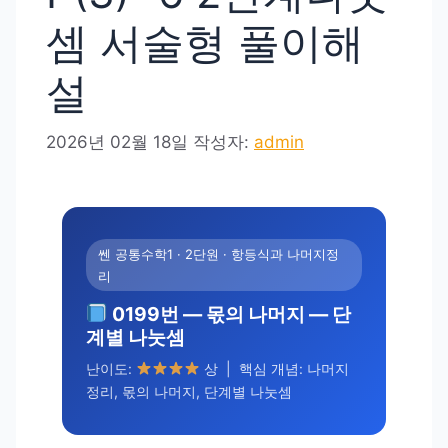
셈 서술형 풀이해
설
2026년 02월 18일
작성자:
admin
쎈 공통수학1 · 2단원 · 항등식과 나머지정
리
0199번 — 몫의 나머지 — 단
계별 나눗셈
난이도:
상 | 핵심 개념: 나머지
정리, 몫의 나머지, 단계별 나눗셈