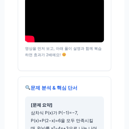
영상을 먼저 보고, 아래 풀이 설명과 함께 복습
하면 효과가 2배예요!
문제 분석 & 핵심 단서
[문제 요약]
삼차식 P(x)가 P(−1)=−7,
P(x)+P(2−x)=6을 모두 만족시킬
때, P(x)를 x²−4x+3으로 나눈 나머