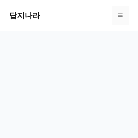
컨
텐
답지나라
메
츠
로
뉴
건
너
뛰
기