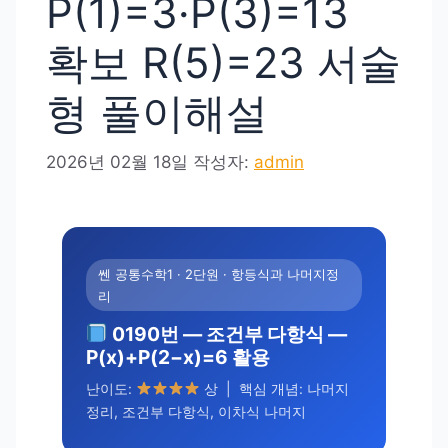
P(1)=3·P(3)=13
확보 R(5)=23 서술
형 풀이해설
2026년 02월 18일
작성자:
admin
쎈 공통수학1 · 2단원 · 항등식과 나머지정
리
0190번 — 조건부 다항식 —
P(x)+P(2−x)=6 활용
난이도:
상 | 핵심 개념: 나머지
정리, 조건부 다항식, 이차식 나머지