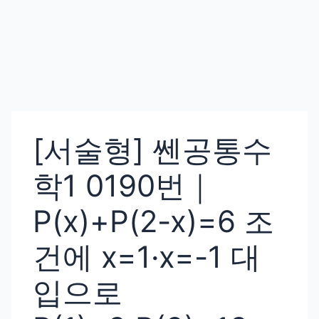
[서술형] 쎈공통수
학1 0190번｜
P(x)+P(2-x)=6 조
건에 x=1·x=-1 대
입으로