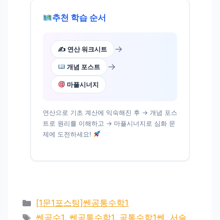
추천 학습 순서
→
✍️ 연산 워크시트
→
개념 포스트
마플시너지
연산으로 기초 계산에 익숙해진 후 → 개념 포스
트로 원리를 이해하고 → 마플시너지로 심화 문
제에 도전하세요!
카
[1문1포스팅]쎈공통수학1
테
태
쎈공수1, 쎈공통수학1, 공통수학1쎈, 서술