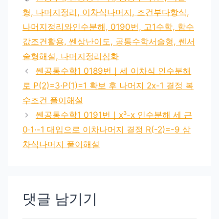
고
그
형, 나머지정리, 이차식나머지, 조건부다항식,
리
나머지정리와인수분해, 0190번, 고1수학, 함수
값조건활용, 쎈상난이도, 공통수학서술형, 쎈서
술형해설, 나머지정리심화
쎈공통수학1 0189번｜세 이차식 인수분해
로 P(2)=3·P(1)=1 확보 후 나머지 2x-1 결정 복
수조건 풀이해설
쎈공통수학1 0191번｜x³-x 인수분해 세 근
0·1·-1 대입으로 이차나머지 결정 R(-2)=-9 삼
차식나머지 풀이해설
댓글 남기기