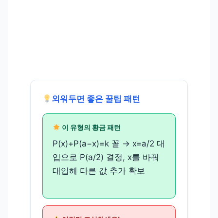
외워두면 좋은 꿀팁 패턴
이 유형의 황금 패턴
P(x)+P(a−x)=k 꼴 → x=a/2 대
입으로 P(a/2) 결정, x를 바꿔
대입해 다른 값 추가 확보