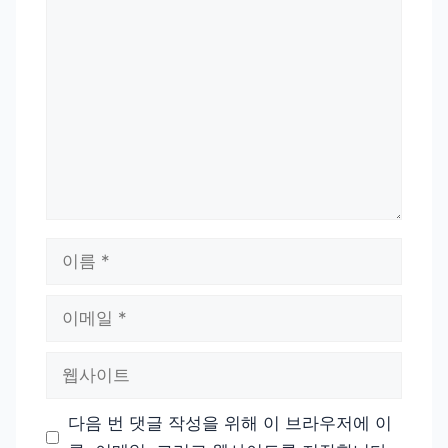
댓
글
이
름
이
메
일
웹
사
이
다음 번 댓글 작성을 위해 이 브라우저에 이