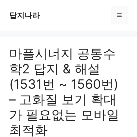
컨
텐
답지나라
메
츠
로
뉴
건
너
마플시너지 공통수
뛰
기
학2 답지 & 해설
(1531번 ~ 1560번)
– 고화질 보기 확대
가 필요없는 모바일
최적화