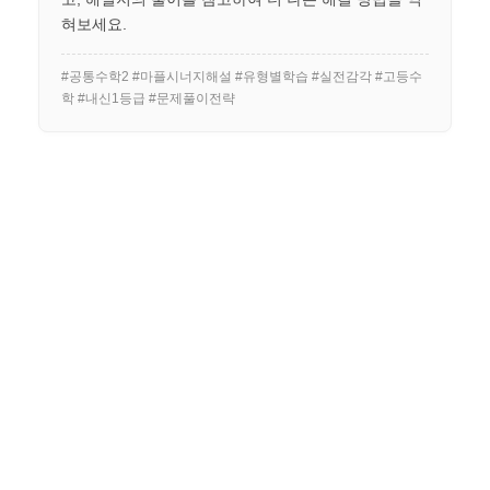
혀보세요.
#공통수학2 #마플시너지해설 #유형별학습 #실전감각 #고등수
학 #내신1등급 #문제풀이전략