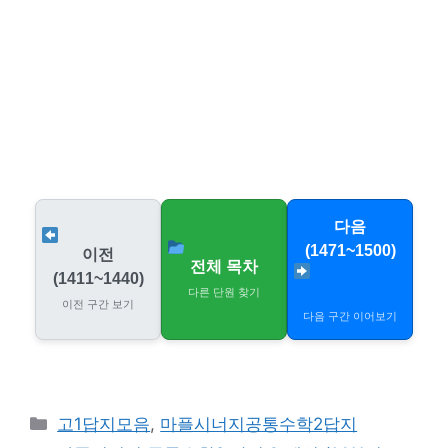
다음
(1471~1500)
이전
전체 목차
(1411~1440)
다른 단원 찾기
이전 구간 보기
다음 구간 이어보기
카
고1답지모음
,
마플시너지공통수학2답지
테