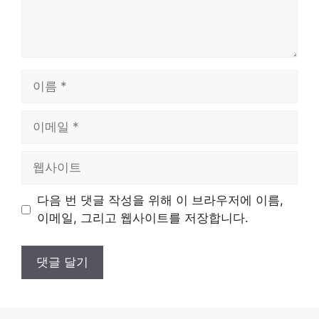
이
름
이
메
일
웹
사
이
다음 번 댓글 작성을 위해 이 브라우저에 이름,
트
이메일, 그리고 웹사이트를 저장합니다.