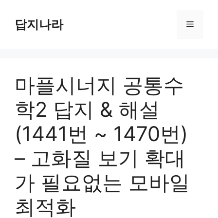
컨
텐
답지나라
메
츠
로
뉴
건
너
마플시너지 공통수
뛰
기
학2 답지 & 해설
(1441번 ~ 1470번)
– 고화질 보기 확대
가 필요없는 모바일
최적화