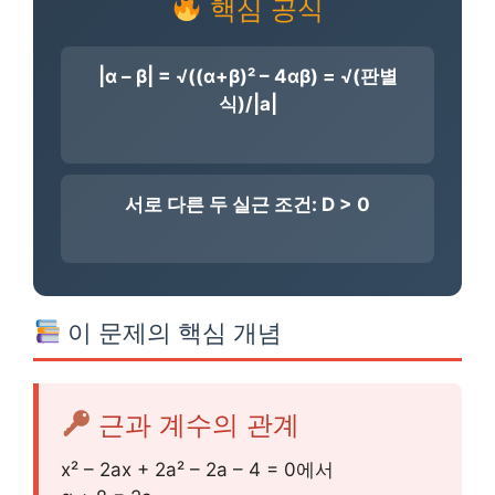
핵심 공식
|α – β| = √((α+β)² – 4αβ) = √(판별
식)/|a|
서로 다른 두 실근 조건: D > 0
이 문제의 핵심 개념
근과 계수의 관계
x² – 2ax + 2a² – 2a – 4 = 0에서