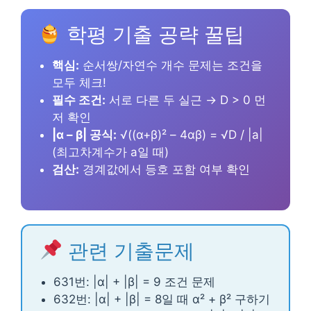
학평 기출 공략 꿀팁
핵심:
순서쌍/자연수 개수 문제는 조건을
모두 체크!
필수 조건:
서로 다른 두 실근 → D > 0 먼
저 확인
|α – β| 공식:
√((α+β)² – 4αβ) = √D / |a|
(최고차계수가 a일 때)
검산:
경계값에서 등호 포함 여부 확인
관련 기출문제
631번: |α| + |β| = 9 조건 문제
632번: |α| + |β| = 8일 때 α² + β² 구하기