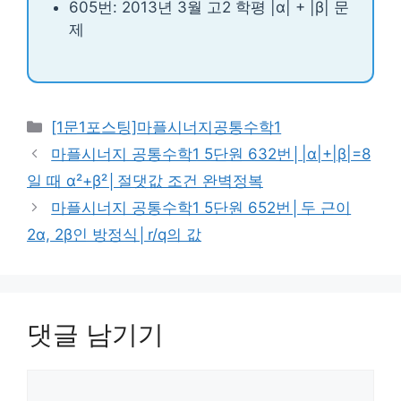
605번: 2013년 3월 고2 학평 |α| + |β| 문
제
카
[1문1포스팅]마플시너지공통수학1
테
마플시너지 공통수학1 5단원 632번│|α|+|β|=8
고
일 때 α²+β²│절댓값 조건 완벽정복
리
마플시너지 공통수학1 5단원 652번│두 근이
2α, 2β인 방정식│r/q의 값
댓글 남기기
댓