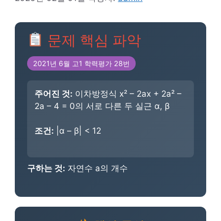
문제 핵심 파악
2021년 6월 고1 학력평가 28번
주어진 것:
이차방정식 x² – 2ax + 2a² –
2a – 4 = 0의 서로 다른 두 실근 α, β
조건:
|α – β| < 12
구하는 것:
자연수 a의 개수