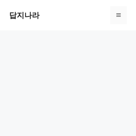
컨
텐
답지나라
메
츠
로
뉴
건
너
뛰
기