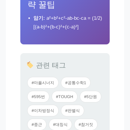
략 꿀팁
암기:
a²+b²+c²-ab-bc-ca = (1/2)
[(a-b)²+(b-c)²+(c-a)²]
관련 태그
#마플시너지
#공통수학1
#595번
#TOUGH
#5단원
#이차방정식
#판별식
#중근
#대칭식
#참거짓