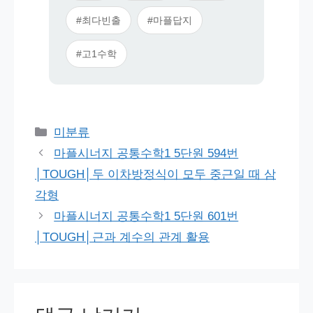
#최다빈출
#마플답지
#고1수학
카
미분류
테
마플시너지 공통수학1 5단원 594번
고
│TOUGH│두 이차방정식이 모두 중근일 때 삼
리
각형
마플시너지 공통수학1 5단원 601번
│TOUGH│근과 계수의 관계 활용