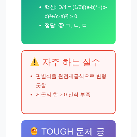
핵심:
D/4 = (1/2)[(a-b)²+(b-
c)²+(c-a)²] ≥ 0
정답:
⑤ ㄱ, ㄴ, ㄷ
자주 하는 실수
판별식을 완전제곱식으로 변형
못함
제곱의 합 ≥ 0 인식 부족
TOUGH 문제 공