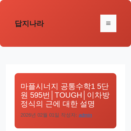
컨
텐
츠
답지나라
메
로
건
뉴
너
뛰
기
마플시너지 공통수학1 5단
원 595번│TOUGH│이차방
정식의 근에 대한 설명
2026년 02월 01일
작성자:
admin