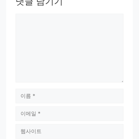
댓글 남기기
댓
글
이
름
이
메
웹
일
사