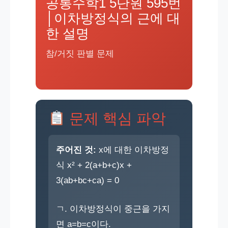
공통수학1 5단원 595번
│이차방정식의 근에 대
한 설명
참/거짓 판별 문제
문제 핵심 파악
주어진 것:
x에 대한 이차방정
식 x² + 2(a+b+c)x +
3(ab+bc+ca) = 0
ㄱ. 이차방정식이 중근을 가지
면 a=b=c이다.