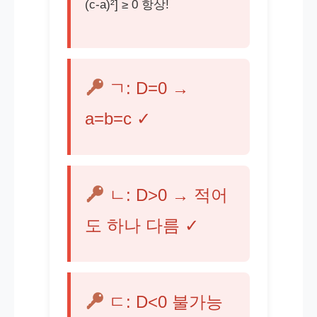
(c-a)²] ≥ 0 항상!
ㄱ: D=0 →
a=b=c ✓
ㄴ: D>0 → 적어
도 하나 다름 ✓
ㄷ: D<0 불가능