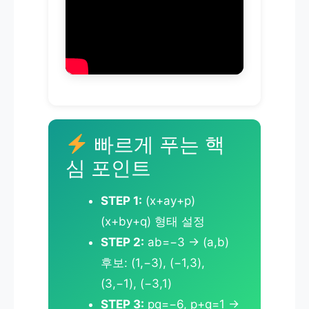
빠르게 푸는 핵
심 포인트
STEP 1:
(x+ay+p)
(x+by+q) 형태 설정
STEP 2:
ab=−3 → (a,b)
후보: (1,−3), (−1,3),
(3,−1), (−3,1)
STEP 3:
pq=−6, p+q=1 →