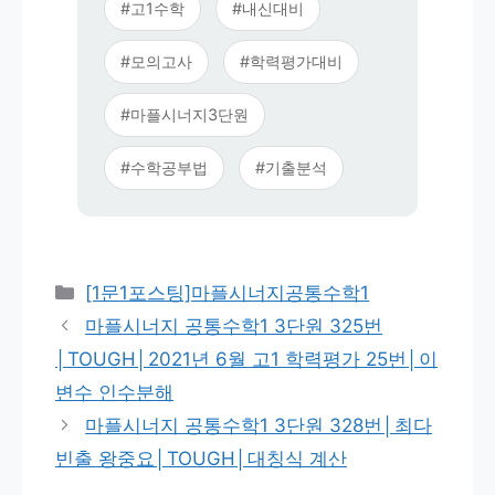
#고1수학
#내신대비
#모의고사
#학력평가대비
#마플시너지3단원
#수학공부법
#기출분석
카
[1문1포스팅]마플시너지공통수학1
테
마플시너지 공통수학1 3단원 325번
고
│TOUGH│2021년 6월 고1 학력평가 25번│이
리
변수 인수분해
마플시너지 공통수학1 3단원 328번│최다
빈출 왕중요│TOUGH│대칭식 계산