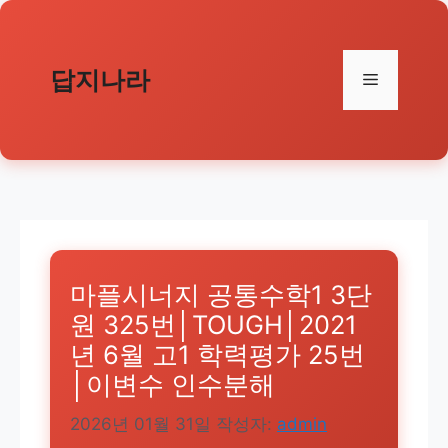
컨
텐
츠
답지나라
메
로
건
뉴
너
뛰
기
마플시너지 공통수학1 3단
원 325번│TOUGH│2021
년 6월 고1 학력평가 25번
│이변수 인수분해
2026년 01월 31일
작성자:
admin