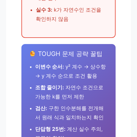
실수 3:
k가 자연수인 조건을
확인하지 않음
TOUGH 문제 공략 꿀팁
이변수 순서:
y² 계수 → 상수항
→ y 계수 순으로 조건 활용
조합 줄이기:
자연수 조건으로
가능한 k를 먼저 제한
검산:
구한 인수분해를 전개해
서 원래 식과 일치하는지 확인
단답형 25번:
계산 실수 주의,