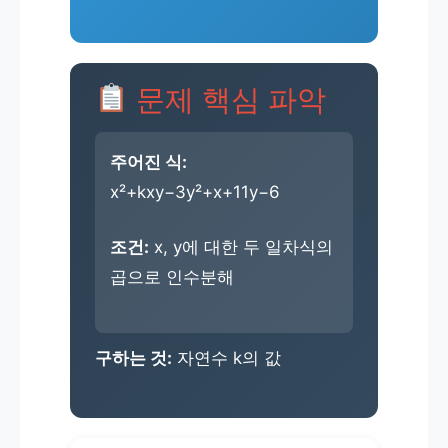
문제 핵심 파악
주어진 식:
x²+kxy−3y²+x+11y−6
조건:
x, y에 대한 두 일차식의
곱으로 인수분해
구하는 것:
자연수 k의 값