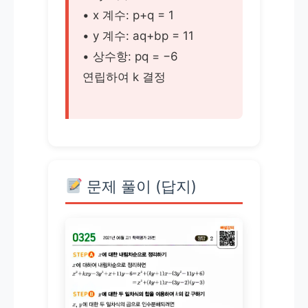
• x 계수: p+q = 1
• y 계수: aq+bp = 11
• 상수항: pq = −6
연립하여 k 결정
문제 풀이 (답지)