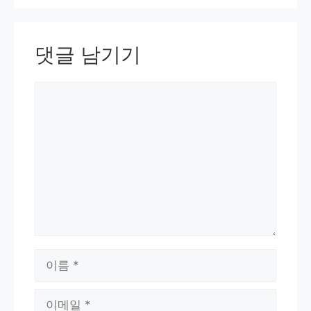
댓글 남기기
댓
글
이
름
이