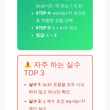
(p,q)=(3,−2) 또는 (−2,3)
STEP 4:
aq+bp=11 조건으
로 적합한 조합 선택
STEP 5:
k = a+b 계산
정답:
k =
2
자주 하는 실수
TOP 3
실수 1:
(a,b) 조합을 모두 시도
하지 않고 하나만 확인
실수 2:
y 계수 조건 aq+bp=11
계산 실수