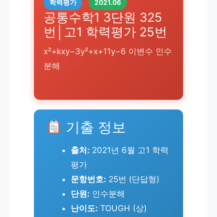
학력평가
2021.06
공통수학1 3단원 325
번│고1 학력평가 25번
x²+kxy−3y²+x+11y−6 이변수 인수
분해
기출 정보
출처:
2021년 6월 고1 학력
평가
문항번호:
25번 (단답형)
단원:
인수분해
난이도:
TOUGH (상)