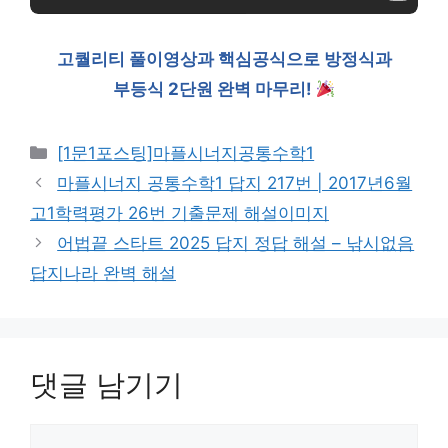
고퀄리티 풀이영상과 핵심공식으로 방정식과
부등식 2단원 완벽 마무리!
카
[1문1포스팅]마플시너지공통수학1
테
마플시너지 공통수학1 답지 217번 | 2017년6월
고
고1학력평가 26번 기출문제 해설이미지
리
어법끝 스타트 2025 답지 정답 해설 – 낚시없음
답지나라 완벽 해설
댓글 남기기
댓