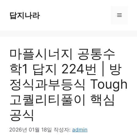
컨
텐
답지나라
메
츠
로
뉴
건
너
마플시너지 공통수
뛰
기
학1 답지 224번 | 방
정식과부등식 Tough
고퀄리티풀이 핵심
공식
2026년 01월 18일
작성자:
admin